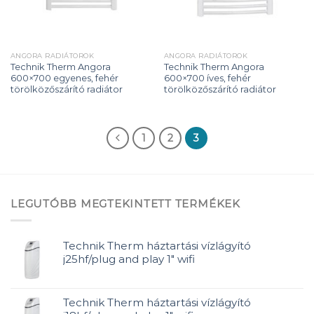
ANGORA RADIÁTOROK
ANGORA RADIÁTOROK
Technik Therm Angora
Technik Therm Angora
600×700 egyenes, fehér
600×700 íves, fehér
törölközőszárító radiátor
törölközőszárító radiátor
1
2
3
LEGUTÓBB MEGTEKINTETT TERMÉKEK
Technik Therm háztartási vízlágyító
j25hf/plug and play 1" wifi
Technik Therm háztartási vízlágyító