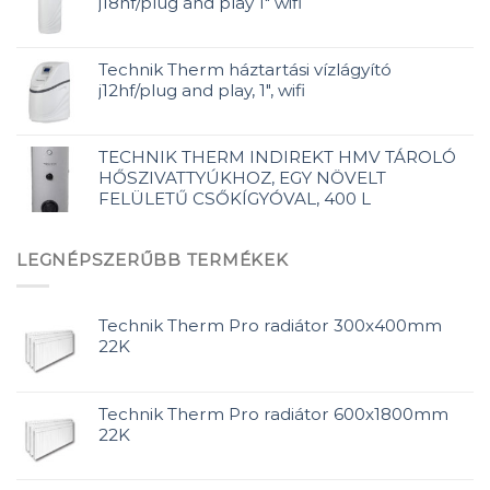
j18hf/plug and play 1" wifi
Technik Therm háztartási vízlágyító
j12hf/plug and play, 1", wifi
TECHNIK THERM INDIREKT HMV TÁROLÓ
HŐSZIVATTYÚKHOZ, EGY NÖVELT
FELÜLETŰ CSŐKÍGYÓVAL, 400 L
LEGNÉPSZERŰBB TERMÉKEK
Technik Therm Pro radiátor 300x400mm
22K
Technik Therm Pro radiátor 600x1800mm
22K