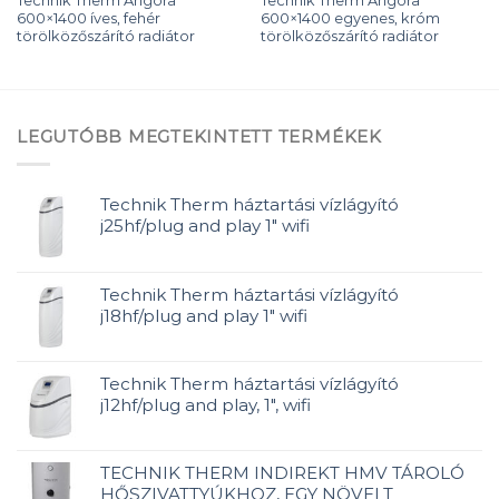
600×1400 íves, fehér
600×1400 egyenes, króm
törölközőszárító radiátor
törölközőszárító radiátor
LEGUTÓBB MEGTEKINTETT TERMÉKEK
Technik Therm háztartási vízlágyító
j25hf/plug and play 1" wifi
Technik Therm háztartási vízlágyító
j18hf/plug and play 1" wifi
Technik Therm háztartási vízlágyító
j12hf/plug and play, 1", wifi
TECHNIK THERM INDIREKT HMV TÁROLÓ
HŐSZIVATTYÚKHOZ, EGY NÖVELT