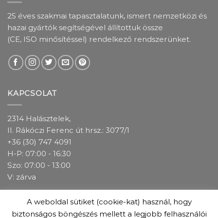
25 éves szakmai tapasztalatunk, ismert nemzetközi és
hazai gyártók segítségével állítottuk össze
(CE, ISO minősítéssel) rendelkező rendszerünket.
KAPCSOLAT
2314 Halásztelek,
II. Rákóczi Ferenc út hrsz.: 3077/1
+36 (30) 747 4091
H-P: 07:00 - 16:30
Szo: 07:00 - 13:00
V: zárva
A weboldal sütiket (cookie-kat) használ, hogy
IMPRESSZUM
ADATKEZELÉSI TÁJÉKOZTATÓ
ÁSZF
biztonságos böngészés mellett a legjobb felhasználói
GARANCIÁLIS FELTÉTELEK
ÜZLETEINK