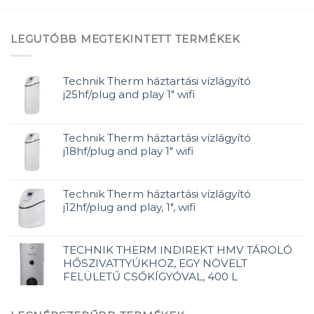
LEGUTÓBB MEGTEKINTETT TERMÉKEK
Technik Therm háztartási vízlágyító
j25hf/plug and play 1" wifi
Technik Therm háztartási vízlágyító
j18hf/plug and play 1" wifi
Technik Therm háztartási vízlágyító
j12hf/plug and play, 1", wifi
TECHNIK THERM INDIREKT HMV TÁROLÓ
HŐSZIVATTYÚKHOZ, EGY NÖVELT
FELÜLETŰ CSŐKÍGYÓVAL, 400 L