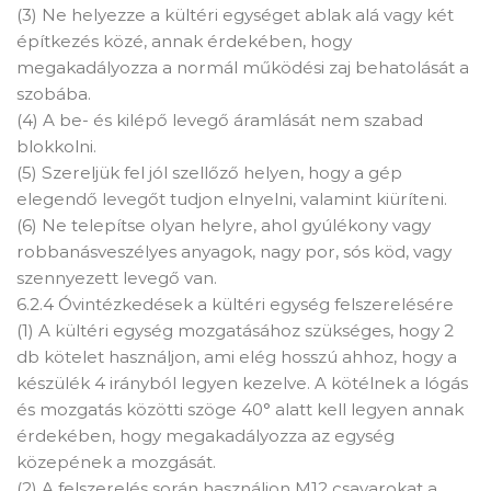
(3) Ne helyezze a kültéri egységet ablak alá vagy két
építkezés közé, annak érdekében, hogy
megakadályozza a normál működési zaj behatolását a
szobába.
(4) A be- és kilépő levegő áramlását nem szabad
blokkolni.
(5) Szereljük fel jól szellőző helyen, hogy a gép
elegendő levegőt tudjon elnyelni, valamint kiüríteni.
(6) Ne telepítse olyan helyre, ahol gyúlékony vagy
robbanásveszélyes anyagok, nagy por, sós köd, vagy
szennyezett levegő van.
6.2.4 Óvintézkedések a kültéri egység felszerelésére
(1) A kültéri egység mozgatásához szükséges, hogy 2
db kötelet használjon, ami elég hosszú ahhoz, hogy a
készülék 4 irányból legyen kezelve. A kötélnek a lógás
és mozgatás közötti szöge 40° alatt kell legyen annak
érdekében, hogy megakadályozza az egység
közepének a mozgását.
(2) A felszerelés során használjon M12 csavarokat a