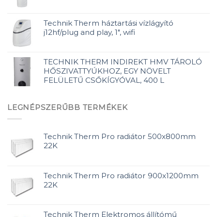
Technik Therm háztartási vízlágyító
j12hf/plug and play, 1", wifi
TECHNIK THERM INDIREKT HMV TÁROLÓ
HŐSZIVATTYÚKHOZ, EGY NÖVELT
FELÜLETŰ CSŐKÍGYÓVAL, 400 L
LEGNÉPSZERŰBB TERMÉKEK
Technik Therm Pro radiátor 500x800mm
22K
Technik Therm Pro radiátor 900x1200mm
22K
Technik Therm Elektromos állítómű