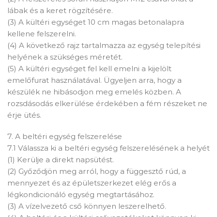
lábak és a keret rögzítésére.
(3) A kültéri egységet 10 cm magas betonalapra
kellene felszerelni.
(4) A következő rajz tartalmazza az egység telepítési
helyének a szükséges méretét.
(5) A kültéri egységet fel kell emelni a kijelölt
emelőfurat használatával. Ügyeljen arra, hogy a
készülék ne hibásodjon meg emelés közben. A
rozsdásodás elkerülése érdekében a fém részeket ne
érje ütés.
7. A beltéri egység felszerelése
7.1 Válassza ki a beltéri egység felszerelésének a helyét
(1) Kerülje a direkt napsütést.
(2) Győződjön meg arról, hogy a függesztő rúd, a
mennyezet és az épületszerkezet elég erős a
légkondicionáló egység megtartásához.
(3) A vízelvezető cső könnyen leszerelhető.