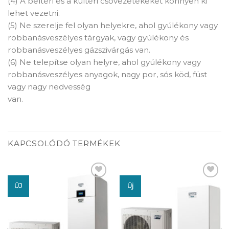
(4) A beltéri és a kültéri csővezetékeket könnyen ki
lehet vezetni.
(5) Ne szerelje fel olyan helyekre, ahol gyúlékony vagy
robbanásveszélyes tárgyak, vagy gyúlékony és
robbanásveszélyes gázszivárgás van.
(6) Ne telepítse olyan helyre, ahol gyúlékony vagy
robbanásveszélyes anyagok, nagy por, sós köd, füst
vagy nagy nedvesség
van.
KAPCSOLÓDÓ TERMÉKEK
ÚJ
Új
Add to
Add to
wishlist
wishlist