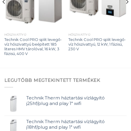
HŐSZIVATTYÚ
HŐSZIVATTYÚ
Technik Cool PRO split levegő-
Technik Cool PRO split levegő-
víz hőszivattyú beépített 185
víz hőszivattyú, 12 kW, 1 fázisú,
literes HMV tárolóval, 16 kW, 3
230 V
fázisú, 400 V
LEGUTÓBB MEGTEKINTETT TERMÉKEK
Technik Therm háztartási vízlágyító
j25hf/plug and play 1" wifi
Technik Therm háztartási vízlágyító
j18hf/plug and play 1" wifi