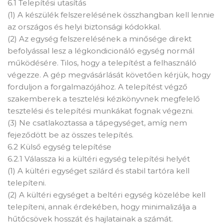
6.1 Telepítési utasítás
(1) A készülék felszerelésének összhangban kell lennie
az országos és helyi biztonsági kódokkal.
(2) Az egység felszerelésének a minősége direkt
befolyással lesz a légkondicionáló egység normál
működésére. Tilos, hogy a telepítést a felhasználó
végezze. A gép megvásárlását követően kérjük, hogy
forduljon a forgalmazójához. A telepítést végző
szakemberek a tesztelési kézikönyvnek megfelelő
tesztelési és telepítési munkákat fognak végezni.
(3) Ne csatlakoztassa a tápegységet, amíg nem
fejeződött be az összes telepítés.
6.2 Külső egység telepítése
6.2.1 Válassza ki a kültéri egység telepítési helyét
(1) A kültéri egységet szilárd és stabil tartóra kell
telepíteni.
(2) A kültéri egységet a beltéri egység közelébe kell
telepíteni, annak érdekében, hogy minimalizálja a
hűtőcsövek hosszát és hajlatainak a számát.