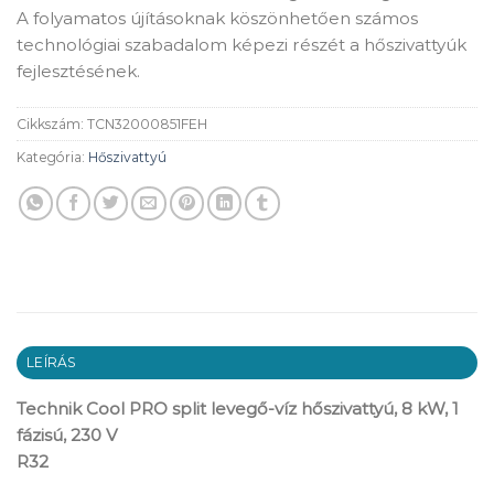
A folyamatos újításoknak köszönhetően számos
technológiai szabadalom képezi részét a hőszivattyúk
fejlesztésének.
Cikkszám:
TCN32000851FEH
Kategória:
Hőszivattyú
LEÍRÁS
Technik Cool PRO split levegő-víz hőszivattyú, 8 kW, 1
fázisú, 230 V
R32