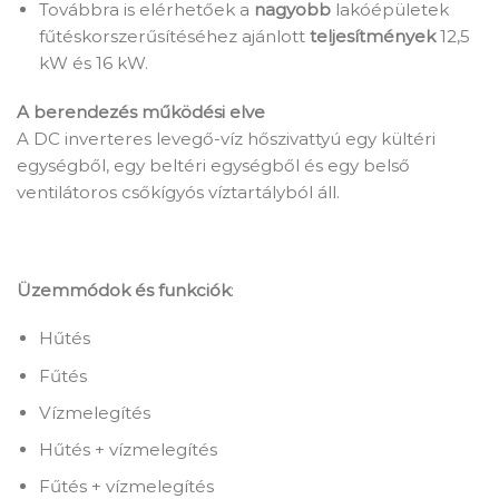
Továbbra is elérhetőek a
nagyobb
lakóépületek
fűtéskorszerűsítéséhez ajánlott
teljesítmények
12,5
kW és 16 kW.
A berendezés működési elve
A DC inverteres levegő-víz hőszivattyú egy kültéri
egységből, egy beltéri egységből és egy belső
ventilátoros csőkígyós víztartályból áll.
Üzemmódok és funkciók
:
Hűtés
Fűtés
Vízmelegítés
Hűtés + vízmelegítés
Fűtés + vízmelegítés