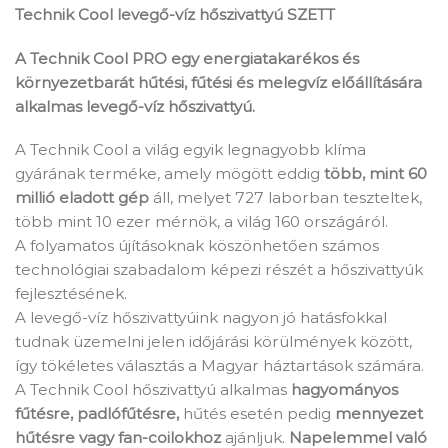
Technik Cool levegő-víz hőszivattyú SZETT
A Technik Cool PRO egy energiatakarékos és
környezetbarát hűtési, fűtési és melegvíz előállítására
alkalmas levegő-víz hőszivattyú.
A Technik Cool a világ egyik legnagyobb klíma
gyárának terméke, amely mögött eddig
több, mint 60
millió eladott gép
áll, melyet 727 laborban teszteltek,
több mint 10 ezer mérnök, a világ 160 országáról.
A folyamatos újításoknak köszönhetően számos
technológiai szabadalom képezi részét a hőszivattyúk
fejlesztésének.
A levegő-víz hőszivattyúink nagyon jó hatásfokkal
tudnak üzemelni jelen időjárási körülmények között,
így tökéletes választás a Magyar háztartások számára.
A Technik Cool hőszivattyú alkalmas
hagyományos
fűtésre, padlófűtésre,
hűtés esetén pedig
mennyezet
hűtésre vagy fan-coilokhoz
ajánljuk.
Napelemmel való