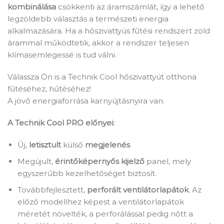
kombinálása
csökkenti az áramszámlát, így a lehető
legzöldebb választás a természeti energia
alkalmazására. Ha a hőszivattyús fűtési rendszert zöld
árammal működtetik, akkor a rendszer teljesen
klímasemlegessé is tud válni.
Válassza Ön is a Technik Cool hőszivattyút otthona
fűtéséhez, hűtéséhez!
A jövő energiaforrása karnyújtásnyira van.
A Technik Cool PRO előnyei:
Új,
letisztult
külső
megjelenés
Megújult,
érintőképernyős kijelző
panel, mely
egyszerűbb kezelhetőséget biztosít.
Továbbfejlesztett,
perforált ventilátorlapátok
. Az
előző modellhez képest a ventilátorlapátok
méretét növelték, a perforálással pedig nőtt a