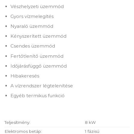
Vészhelyzeti üzemmód
Gyors vízmelegítés
Nyaraló üzemmód
Kényszerített üzemmód
Csendes üzemmód
Fertőtlenítő üzemmód
Időjárásfüggő üzemmód
Hibakeresés
A vízrendszer légtelenítése
Egyéb termikus funkció
Teljesítmény:
8 kW
Elektromos betáp:
1 fázisú