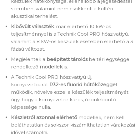
készülék hatékonysága, ellenállóbb a jegesedéssel
szemben, valamint nem csökkenti a kültéri
akusztikai terhelést.
Kibővült választék
: már elérhető 10 kW-os
teljesítménnyel is a Technik Cool PRO hőszivattyú,
valamint a 8 kW-os készülék esetében elérhető a 3
fázisú változat.
Megjelentek a
beépített tárolós
beltéri egységgel
rendelkező
modellek
is.
A Technik Cool PRO hőszivattyú új,
környezetbarát
R32-es fluorid hűtőközegge
l
működik, növelve ezzel a készülék teljesítményét
úgy, hogy a környezetre káros, ózonlebontó
képessége nulla.
Készletről azonnal elérhető
modellek, nem kell
beláthatatlan és sokszor kiszámíthatatlan várakozási
idővel számolni.