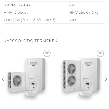
Split/Monoblokk:
split
HMV tárolóval:
HMV tároló nélkül
COP (levegő: +2 C°; víz: +35 C°):
3,89
KAPCSOLÓDÓ TERMÉKEK
Add to
Add to
wishlist
wishlist