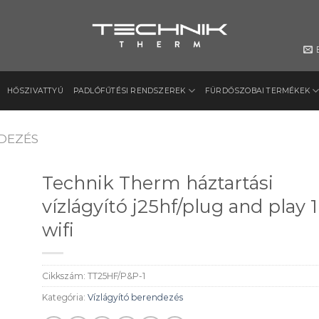
HŐSZIVATTYÚ
PADLÓFŰTÉSI RENDSZEREK
FÜRDŐSZOBAI TERMÉKEK
DEZÉS
Technik Therm háztartási
vízlágyító j25hf/plug and play 1
wifi
to
ist
Cikkszám:
TT25HF/P&P-1
Kategória:
Vízlágyító berendezés