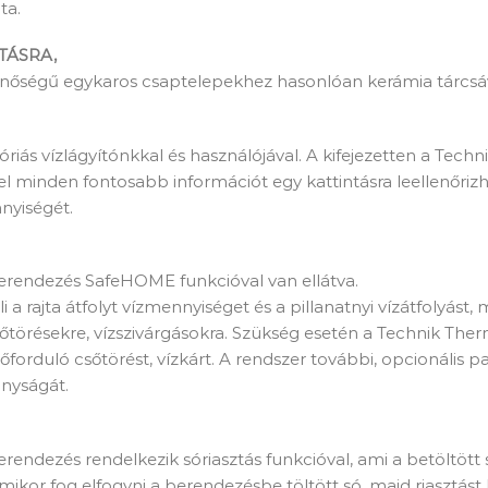
ta.
TÁSRA,
inőségű egykaros csaptelepekhez hasonlóan kerámia tárcsával
góriás vízlágyítónkkal és használójával. A kifejezetten a Tec
el minden fontosabb információt egy kattintásra leellenőriz
nnyiségét.
erendezés SafeHOME funkcióval van ellátva.
eli a rajta átfolyt vízmennyiséget és a pillanatnyi vízátfolyást
őtörésekre, vízszivárgásokra. Szükség esetén a Technik The
orduló csőtörést, vízkárt. A rendszer további, opcionális pad
onyságát.
rendezés rendelkezik sóriasztás funkcióval, ami a betöltött
 mikor fog elfogyni a berendezésbe töltött só, majd riasztást