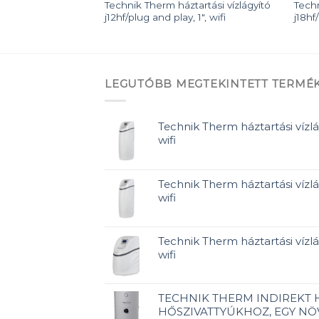
Technik Therm háztartási vízlágyító
Techn
j12hf/plug and play, 1″, wifi
j18hf
LEGUTÓBB MEGTEKINTETT TERMÉ
Technik Therm háztartási vízlá
wifi
Technik Therm háztartási vízlá
wifi
Technik Therm háztartási vízlág
wifi
TECHNIK THERM INDIREKT
HŐSZIVATTYÚKHOZ, EGY NÖ