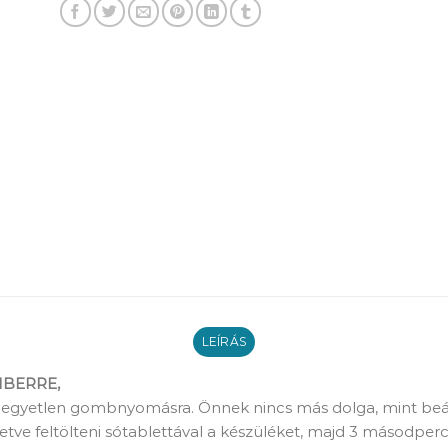
LEÍRÁS
BERRE,
 egyetlen gombnyomásra. Önnek nincs más dolga, mint beáll
illetve feltölteni sótablettával a készüléket, majd 3 másod