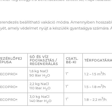
erendezés beállítható vakáció módra. Amennyiben hosszabb 
ét, amely védelmet nyújt a készülék gyantaágya számára. A k
SÓ ÉS VÍZ
VEZÉRLŐFEJ
CSATL.
FOGYASZTÁS /
TÉRFOGATÁR
TÍPUSA
BE-KI
REGENERÁLÁS
1,6 kg NaCl
3
1”
ECOPRO+
1.2 – 1.5 m
/h
90 liter H
O
2
2,2 kg NaCl
3
1”
ECOPRO+
1.5 – 1.8 m
/h
110 liter H
O
2
3,0 kg NaCl
3
1”
ECOPRO+
1.8 – 2.2 m
/h
140 liter H
O
2