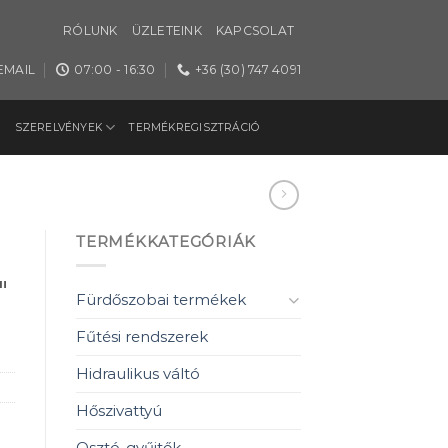
RÓLUNK
ÜZLETEINK
KAPCSOLAT
EMAIL
07:00 - 16:30
+36 (30) 747 4091
SZERELVÉNYEK
TERMÉKREGISZTRÁCIÓ
TERMÉKKATEGÓRIÁK
″
Fürdőszobai termékek
Fűtési rendszerek
Hidraulikus váltó
Hőszivattyú
Osztó-gyűjtők