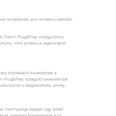
 rendelkezik, ami rendkívül időtálló.
hnik Therm Plug&Play vízlágyítóhoz
hetünk, mint például a regeneráció
, mely értékekből következtet a
rm Plug&Play vízlágyító beavatkozik
lóvízőrrel is kiegészíthető, amely
 só mennyisége alapján egy belső
 küld, melyben figyelmeztet a só