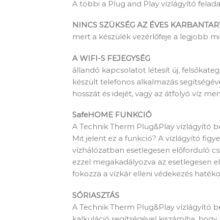
A többi a Plug and Play vízlágyító felada
NINCS SZÜKSÉG AZ ÉVES KARBANTAR
mert a készülék vezérlőfeje a legjobb m
A WIFI-S FEJEGYSÉG
állandó kapcsolatot létesít új, felsőkate
készült telefonos alkalmazás segítségév
hosszát és idejét, vagy az átfolyó víz me
SafeHOME FUNKCIÓ
A Technik Therm Plug&Play vízlágyító b
Mit jelent ez a funkció? A vízlágyító figy
vízhálózatban esetlegesen előforduló cs
ezzel megakadályozva az esetlegesen előf
fokozza a vízkár elleni védekezés haték
SÓRIASZTÁS
A Technik Therm Plug&Play vízlágyító be
kalkuláció segítségével kiszámítja, hogy