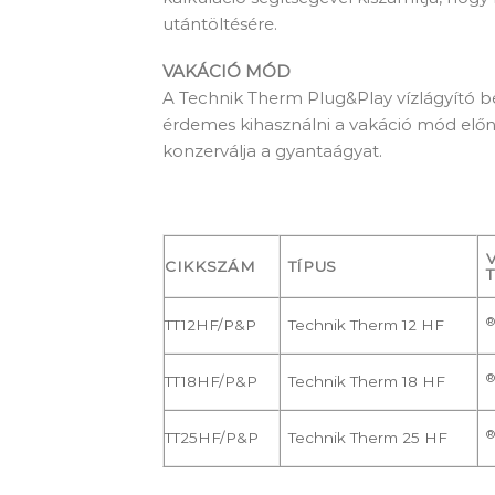
utántöltésére.
VAKÁCIÓ MÓD
A Technik Therm Plug&Play vízlágyító b
érdemes kihasználni a vakáció mód előny
konzerválja a gyantaágyat.
CIKKSZÁM
TÍPUS
®
TT12HF/P&P
Technik Therm 12 HF
®
TT18HF/P&P
Technik Therm 18 HF
®
TT25HF/P&P
Technik Therm 25 HF