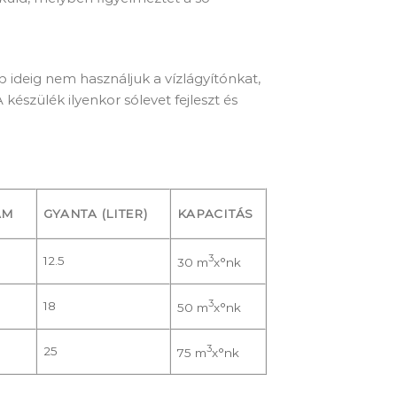
ideig nem használjuk a vízlágyítónkat,
észülék ilyenkor sólevet fejleszt és
AM
GYANTA (LITER)
KAPACITÁS
3
12.5
30 m
x°nk
3
18
50 m
x°nk
3
25
75 m
x°nk