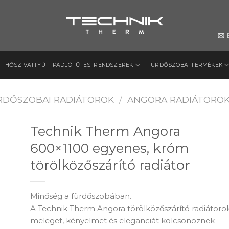
HŐSZIVATTYÚ
PADLÓFŰTÉSI RENDSZEREK
FÜRDŐSZOBAI TERMÉKEK
RDŐSZOBAI RADIÁTOROK
/
ANGORA RADIÁTORO
Technik Therm Angora
600×1100 egyenes, króm
törölközőszárító radiátor
to
ist
Minőség a fürdőszobában.
A Technik Therm Angora törölközőszárító radiátoro
meleget, kényelmet és eleganciát kölcsönöznek