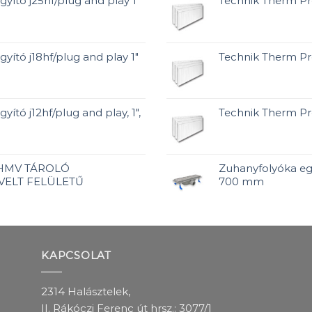
gyító j25hf/plug and play 1"
Technik Therm P
gyító j18hf/plug and play 1"
Technik Therm P
yító j12hf/plug and play, 1",
Technik Therm P
 HMV TÁROLÓ
Zuhanyfolyóka eg
VELT FELÜLETŰ
700 mm
KAPCSOLAT
2314 Halásztelek,
II. Rákóczi Ferenc út hrsz.: 3077/1