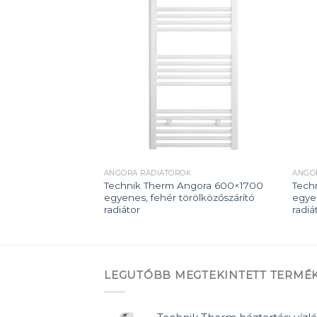
Add to
Add to
wishlist
wishlist
K
ANGORA RADIÁTOROK
ANGO
ngora 600×1700
Technik Therm Angora 600×1700
Tech
zőszárító radiátor
egyenes, fehér törölközőszárító
egyen
radiátor
radiá
LEGUTÓBB MEGTEKINTETT TERMÉ