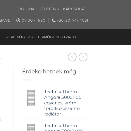
RÓLUNK
ÜZLETEINK
KAPCSOLAT
EMAIL
07:00 - 16:30
+36 (30) 747 4091
SZERELVÉNYEK
TERMÉKREGISZTRÁCIÓ
K
Érdekelhetnek még…
Technik Therm
Angora 500x1100
egyenes, króm
törölközőszárító
radiátor
k
Technik Therm