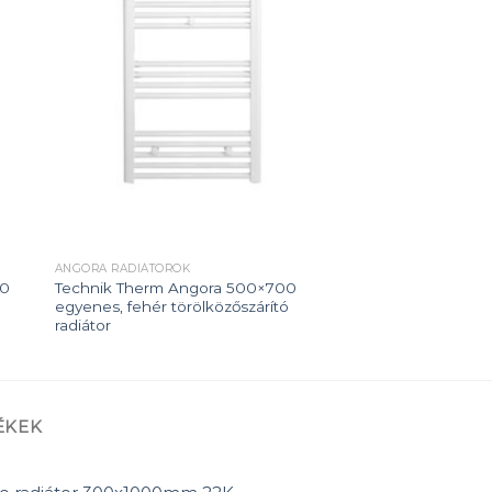
 to
Add to
ist
wishlist
ANGORA RADIÁTOROK
00
Technik Therm Angora 500×700
egyenes, fehér törölközőszárító
radiátor
ÉKEK