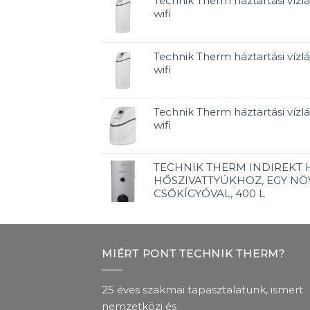
Technik Therm háztartási vízlá
wifi
Technik Therm háztartási vízlá
wifi
Technik Therm háztartási vízlág
wifi
TECHNIK THERM INDIREKT
HŐSZIVATTYÚKHOZ, EGY NÖ
CSŐKÍGYÓVAL, 400 L
MIÉRT PONT TECHNIK THERM?
25 éves szakmai tapasztalatunk, ismert
nemzetközi és