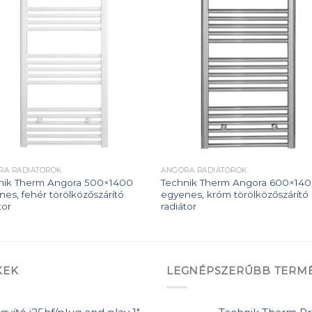
Add to
Add
wishlist
wishl
RA RADIÁTOROK
ANGORA RADIÁTOROK
nik Therm Angora 500×1400
Technik Therm Angora 600×14
es, fehér törölközőszárító
egyenes, króm törölközőszárító
tor
radiátor
KEK
LEGNÉPSZERŰBB TERM