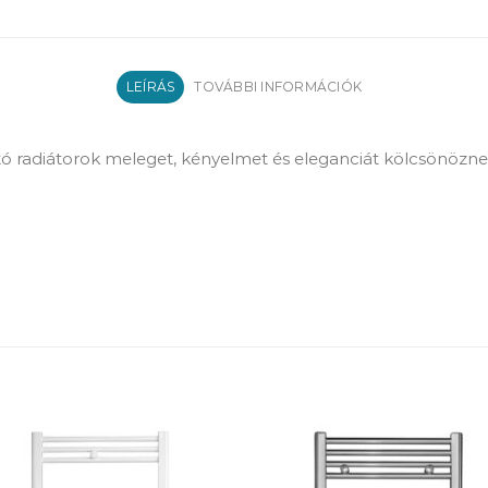
LEÍRÁS
TOVÁBBI INFORMÁCIÓK
ó radiátorok meleget, kényelmet és eleganciát kölcsönözn