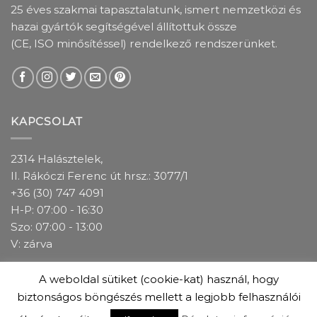
25 éves szakmai tapasztalatunk, ismert nemzetközi és
hazai gyártók segítségével állítottuk össze
(CE, ISO minősítéssel) rendelkező rendszerünket.
KAPCSOLAT
2314 Halásztelek,
II. Rákóczi Ferenc út hrsz.: 3077/1
+36 (30) 747 4091
H-P: 07:00 - 16:30
Szo: 07:00 - 13:00
V: zárva
A weboldal sütiket (cookie-kat) használ, hogy
IMPRESSZUM
ADATKEZELÉSI TÁJÉKOZTATÓ
ÁSZF
biztonságos böngészés mellett a legjobb felhasználói
GARANCIÁLIS FELTÉTELEK
ÜZLETEINK
COOKIE(SÜTI) SZABÁLYZAT