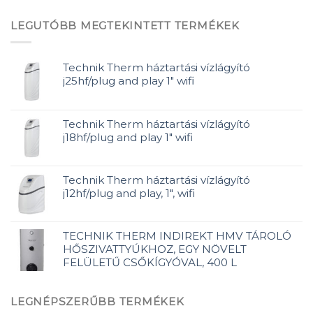
LEGUTÓBB MEGTEKINTETT TERMÉKEK
Technik Therm háztartási vízlágyító
j25hf/plug and play 1" wifi
Technik Therm háztartási vízlágyító
j18hf/plug and play 1" wifi
Technik Therm háztartási vízlágyító
j12hf/plug and play, 1", wifi
TECHNIK THERM INDIREKT HMV TÁROLÓ
HŐSZIVATTYÚKHOZ, EGY NÖVELT
FELÜLETŰ CSŐKÍGYÓVAL, 400 L
LEGNÉPSZERŰBB TERMÉKEK