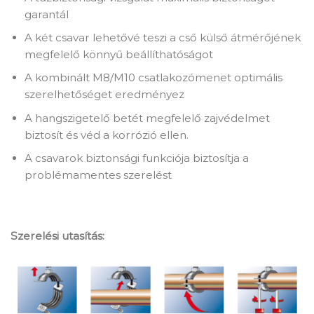
garantál
A két csavar lehetővé teszi a cső külső átmérőjének
megfelelő könnyű beállíthatóságot
A kombinált M8/M10 csatlakozómenet optimális
szerelhetőséget eredményez
A hangszigetelő betét megfelelő zajvédelmet
biztosít és véd a korrózió ellen.
A csavarok biztonsági funkciója biztosítja a
problémamentes szerelést
Szerelési utasítás: