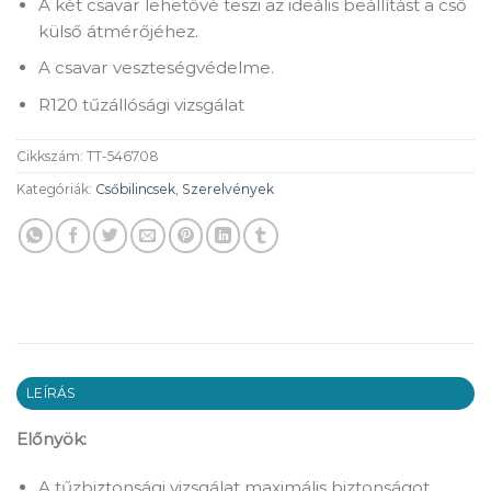
A két csavar lehetővé teszi az ideális beállítást a cső
külső átmérőjéhez.
A csavar veszteségvédelme.
R120 tűzállósági vizsgálat
Cikkszám:
TT-546708
Kategóriák:
Csőbilincsek
,
Szerelvények
LEÍRÁS
Előnyök:
A tűzbiztonsági vizsgálat maximális biztonságot