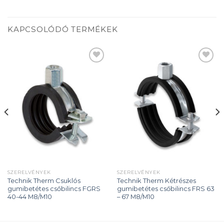
KAPCSOLÓDÓ TERMÉKEK
Add to
Add to
wishlist
wishlist
SZERELVÉNYEK
SZERELVÉNYEK
Technik Therm Csuklós
Technik Therm Kétrészes
gumibetétes csőbilincs FGRS
gumibetétes csőbilincs FRS 63
40-44 M8/M10
– 67 M8/M10