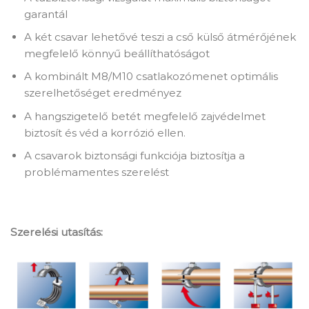
garantál
A két csavar lehetővé teszi a cső külső átmérőjének
megfelelő könnyű beállíthatóságot
A kombinált M8/M10 csatlakozómenet optimális
szerelhetőséget eredményez
A hangszigetelő betét megfelelő zajvédelmet
biztosít és véd a korrózió ellen.
A csavarok biztonsági funkciója biztosítja a
problémamentes szerelést
Szerelési utasítás: