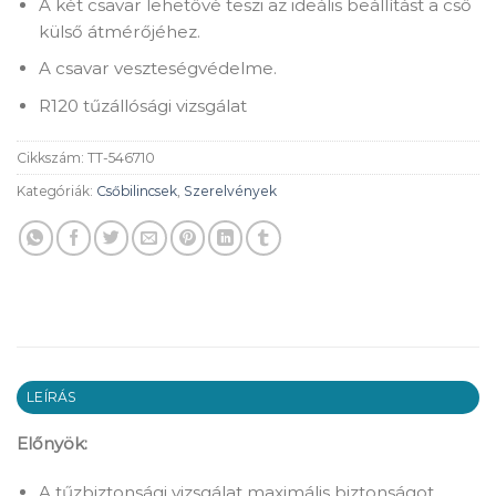
A két csavar lehetővé teszi az ideális beállítást a cső
külső átmérőjéhez.
A csavar veszteségvédelme.
R120 tűzállósági vizsgálat
Cikkszám:
TT-546710
Kategóriák:
Csőbilincsek
,
Szerelvények
LEÍRÁS
Előnyök:
A tűzbiztonsági vizsgálat maximális biztonságot