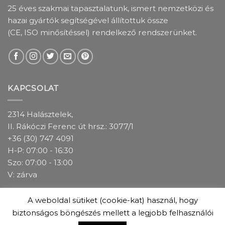
25 éves szakmai tapasztalatunk, ismert nemzetközi és
hazai gyártók segítségével állítottuk össze
(CE, ISO minősítéssel) rendelkező rendszerünket.
KAPCSOLAT
2314 Halásztelek,
II. Rákóczi Ferenc út hrsz.: 3077/1
+36 (30) 747 4091
H-P: 07:00 - 16:30
Szo: 07:00 - 13:00
V: zárva
A weboldal sütiket (cookie-kat) használ, hogy
IMPRESSZUM
ADATKEZELÉSI TÁJÉKOZTATÓ
ÁSZF
biztonságos böngészés mellett a legjobb felhasználói
GARANCIÁLIS FELTÉTELEK
ÜZLETEINK
COOKIE(SÜTI) SZABÁLYZAT