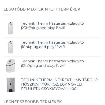
LEGUTÓBB MEGTEKINTETT TERMÉKEK
Technik Therm háztartási vízlágyító
j25hf/plug and play 1" wifi
Technik Therm háztartási vízlágyító
j18hf/plug and play 1" wifi
Technik Therm háztartási vízlágyító
j12hf/plug and play, 1", wifi
TECHNIK THERM INDIREKT HMV TÁROLÓ
HŐSZIVATTYÚKHOZ, EGY NÖVELT
FELÜLETŰ CSŐKÍGYÓVAL, 400 L
LEGNÉPSZERŰBB TERMÉKEK