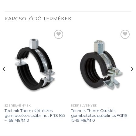
KAPCSOLÓDÓ TERMÉKEK
Add to
Add to
wishlist
wishlist
SZERELVÉNYEK
SZERELVÉNYEK
Technik Therm Kétrészes
Technik Therm Csuklós
gumibetétes csőbilincs FRS 165
gumibetétes csőbilincs FGRS
– 168 M8/M10
15-19 M8/M10