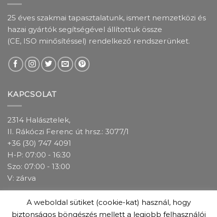
25 éves szakmai tapasztalatunk, ismert nemzetközi és
hazai gyártók segítségével állítottuk össze
(CE, ISO minősítéssel) rendelkező rendszerünket.
KAPCSOLAT
2314 Halásztelek,
II. Rákóczi Ferenc út hrsz.: 3077/1
+36 (30) 747 4091
H-P: 07:00 - 16:30
Szo: 07:00 - 13:00
V: zárva
A weboldal sütiket (cookie-kat) használ, hogy
IMPRESSZUM
ADATKEZELÉSI TÁJÉKOZTATÓ
ÁSZF
biztonságos böngészés mellett a legjobb felhasználói
GARANCIÁLIS FELTÉTELEK
ÜZLETEINK