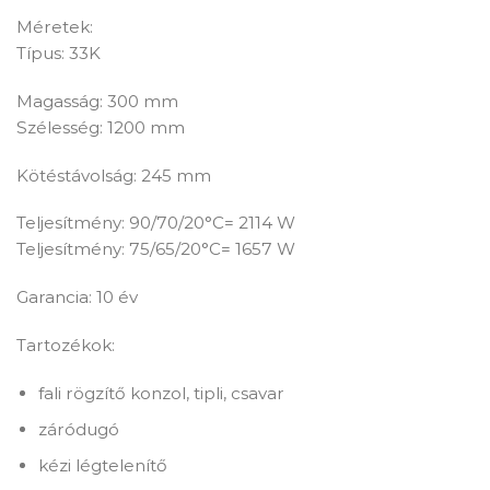
Méretek:
Típus: 33K
Magasság: 300 mm
Szélesség: 1200 mm
Kötéstávolság: 245 mm
Teljesítmény: 90/70/20°C= 2114 W
Teljesítmény: 75/65/20°C= 1657 W
Garancia: 10 év
Tartozékok:
fali rögzítő konzol, tipli, csavar
záródugó
kézi légtelenítő