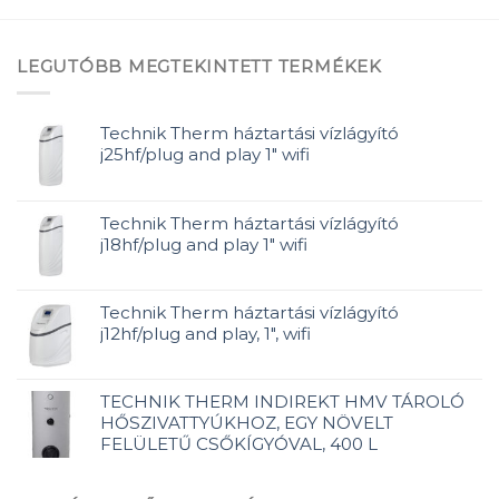
LEGUTÓBB MEGTEKINTETT TERMÉKEK
Technik Therm háztartási vízlágyító
j25hf/plug and play 1" wifi
Technik Therm háztartási vízlágyító
j18hf/plug and play 1" wifi
Technik Therm háztartási vízlágyító
j12hf/plug and play, 1", wifi
TECHNIK THERM INDIREKT HMV TÁROLÓ
HŐSZIVATTYÚKHOZ, EGY NÖVELT
FELÜLETŰ CSŐKÍGYÓVAL, 400 L