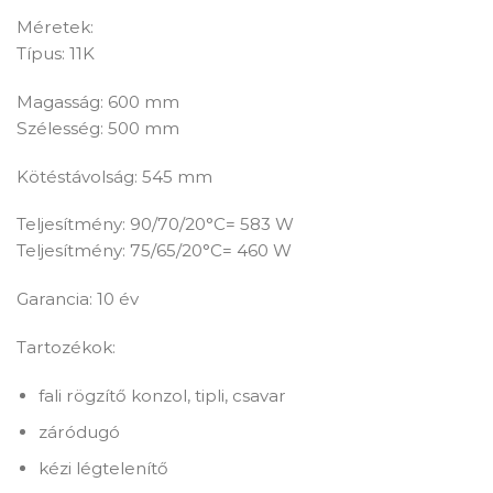
Méretek:
Típus: 11K
Magasság: 600 mm
Szélesség: 500 mm
Kötéstávolság: 545 mm
Teljesítmény: 90/70/20°C= 583 W
Teljesítmény: 75/65/20°C= 460 W
Garancia: 10 év
Tartozékok:
fali rögzítő konzol, tipli, csavar
záródugó
kézi légtelenítő