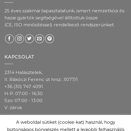
25 éves szakmai tapasztalatunk, ismert nemzetközi és
hazai gyártók segítségével állítottuk össze
(CE, ISO minősítéssel) rendelkező rendszerünket.
KAPCSOLAT
2314 Halásztelek,
II. Rákóczi Ferenc út hrsz.: 3077/1
+36 (30) 747 4091
H-P: 07:00 - 16:30
Szo: 07:00 - 13:00
V: zárva
A weboldal sütiket (cookie-kat) használ, hogy
IMPRESSZUM
ADATKEZELÉSI TÁJÉKOZTATÓ
ÁSZF
biztonságos böngészés mellett a legjobb felhasználói
GARANCIÁLIS FELTÉTELEK
ÜZLETEINK