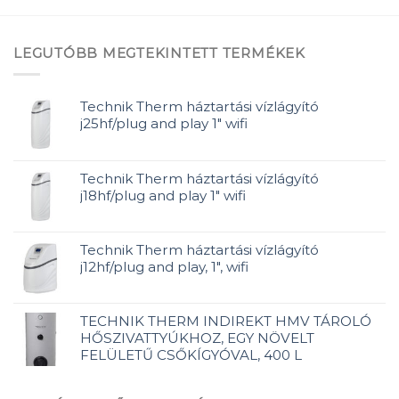
LEGUTÓBB MEGTEKINTETT TERMÉKEK
Technik Therm háztartási vízlágyító
j25hf/plug and play 1" wifi
Technik Therm háztartási vízlágyító
j18hf/plug and play 1" wifi
Technik Therm háztartási vízlágyító
j12hf/plug and play, 1", wifi
TECHNIK THERM INDIREKT HMV TÁROLÓ
HŐSZIVATTYÚKHOZ, EGY NÖVELT
FELÜLETŰ CSŐKÍGYÓVAL, 400 L