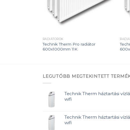
RADIÁTOROK
RADI
 radiátor
Technik Therm Pro radiátor
Tech
K
600x1000mm 11K
600
LEGUTÓBB MEGTEKINTETT TERMÉ
Technik Therm háztartási vízlá
wifi
Technik Therm háztartási vízlá
wifi