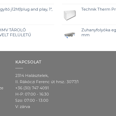
yító j12hf/plug and play, 1",
Technik Therm P
 HMV TÁROLÓ
Zuhanyfolyóka egy
VELT FELÜLETŰ
mm
KAPCSOLAT
2314 Halásztelek,
II. Rákóczi Ferenc út hrsz.: 3077/1
ze
+36 (30) 747 4091
H-P: 07:00 - 16:30
Szo: 07:00 - 13:00
V: zárva