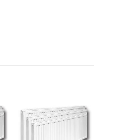
 to
Add to
ist
wishlist