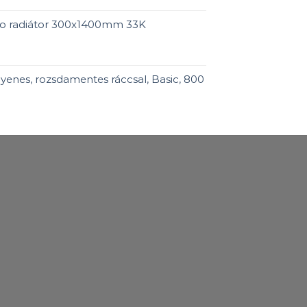
ro radiátor 300x1400mm 33K
enes, rozsdamentes ráccsal, Basic, 800