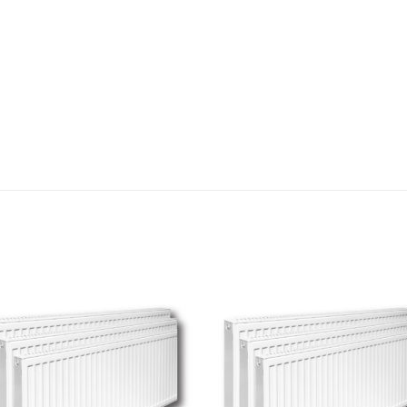
Add to
Add
wishlist
wishl