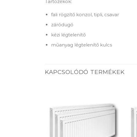
Tartozékok:
fali rögzítő konzol, tipli, csavar
záródugó
kézi légtelenítő
műanyag légtelenítő kulcs
KAPCSOLÓDÓ TERMÉKEK
Add to
Add to
wishlist
wishlist