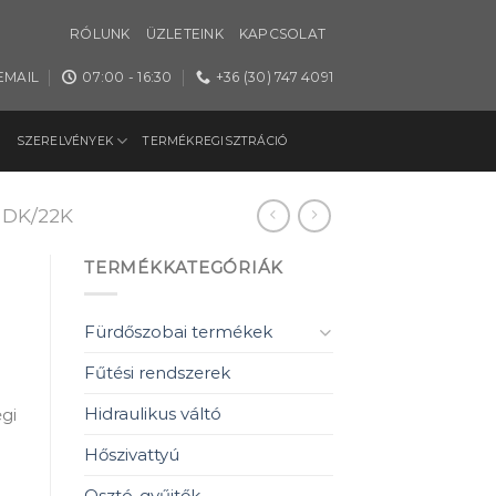
RÓLUNK
ÜZLETEINK
KAPCSOLAT
EMAIL
07:00 - 16:30
+36 (30) 747 4091
SZERELVÉNYEK
TERMÉKREGISZTRÁCIÓ
DK/22K
TERMÉKKATEGÓRIÁK
Fürdőszobai termékek
Fűtési rendszerek
Hidraulikus váltó
gi
Hőszivattyú
Osztó-gyűjtők