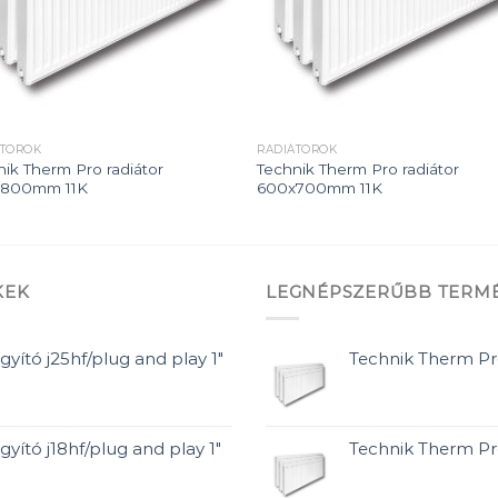
ÁTOROK
RADIÁTOROK
nik Therm Pro radiátor
Technik Therm Pro radiátor
x800mm 11K
600x700mm 11K
KEK
LEGNÉPSZERŰBB TERM
gyító j25hf/plug and play 1"
Technik Therm Pr
gyító j18hf/plug and play 1"
Technik Therm P