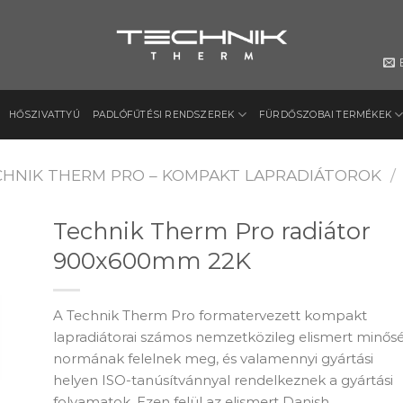
HŐSZIVATTYÚ
PADLÓFŰTÉSI RENDSZEREK
FÜRDŐSZOBAI TERMÉKEK
CHNIK THERM PRO – KOMPAKT LAPRADIÁTOROK
/
Technik Therm Pro radiátor
900x600mm 22K
to
ist
A Technik Therm Pro formatervezett kompakt
lapradiátorai számos nemzetközileg elismert minősé
normának felelnek meg, és valamennyi gyártási
helyen ISO-tanúsítvánnyal rendelkeznek a gyártási
folyamatok. Ezen felül az elismert Danish