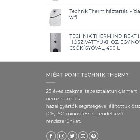
Technik Therm háztartási vízlág
wifi
TECHNIK THERM INDIREKT
HŐSZIVATTYÚKHOZ, EGY NÖ
CSŐKÍGYÓVAL, 400 L
MIÉRT PONT TECHNIK THERM?
25 éves szakmai tapasztalatunk, ismert
nemzetközi és
hazai gyártók segítségével állítottuk öss
(CE, ISO minősítéssel) rendelkező
rendszerünket.