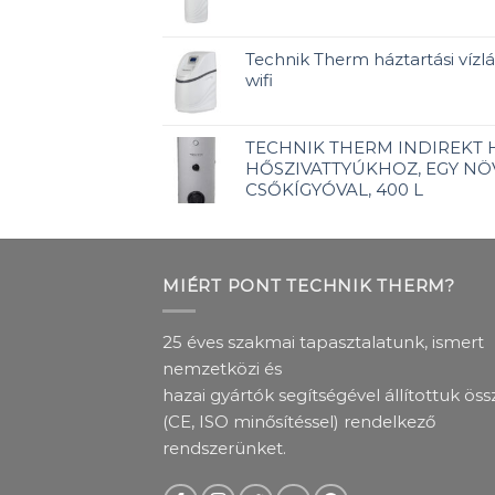
Technik Therm háztartási vízlág
wifi
TECHNIK THERM INDIREKT
HŐSZIVATTYÚKHOZ, EGY NÖ
CSŐKÍGYÓVAL, 400 L
MIÉRT PONT TECHNIK THERM?
25 éves szakmai tapasztalatunk, ismert
nemzetközi és
hazai gyártók segítségével állítottuk öss
(CE, ISO minősítéssel) rendelkező
rendszerünket.