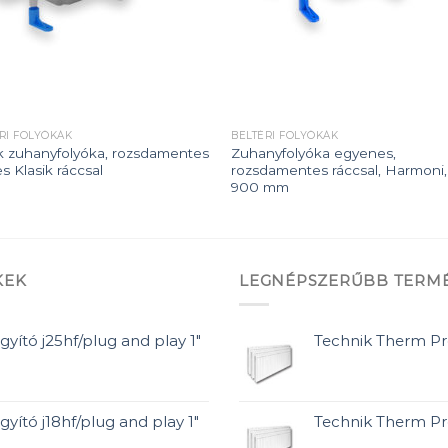
RI FOLYÓKÁK
BELTÉRI FOLYÓKÁK
k zuhanyfolyóka, rozsdamentes
Zuhanyfolyóka egyenes,
s Klasik ráccsal
rozsdamentes ráccsal, Harmoni,
900 mm
KEK
LEGNÉPSZERŰBB TERM
gyító j25hf/plug and play 1"
Technik Therm P
gyító j18hf/plug and play 1"
Technik Therm P