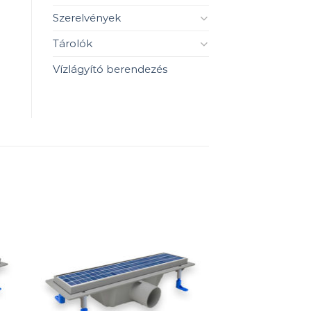
Szerelvények
Tárolók
Vízlágyító berendezés
 to
Add to
ist
wishlist