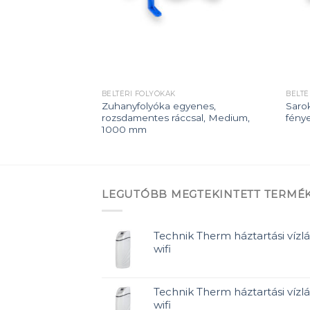
BELTÉRI FOLYÓKÁK
BELTÉ
gyenes,
Zuhanyfolyóka egyenes,
Saro
csal, Medium, 500
rozsdamentes ráccsal, Medium,
fénye
1000 mm
LEGUTÓBB MEGTEKINTETT TERMÉ
Technik Therm háztartási vízlá
wifi
Technik Therm háztartási vízlá
wifi