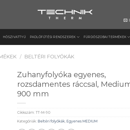
HŐSZIVATTYÚ
PADLÓFŰTÉSI RENDSZEREK
FÜRDŐSZOBAI TERMÉKEK
MÉKEK
/
BELTÉRI FOLYÓKÁK
Zuhanyfolyóka egyenes,
rozsdamentes ráccsal, Medium
900 mm
to
ist
Cikkszám:
TT-M-90
Kategóriák:
Beltéri folyókák
,
Egyenes MEDIUM