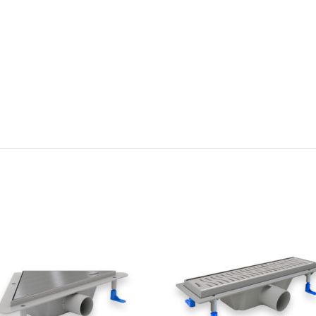
Add to
Add
wishlist
wishl