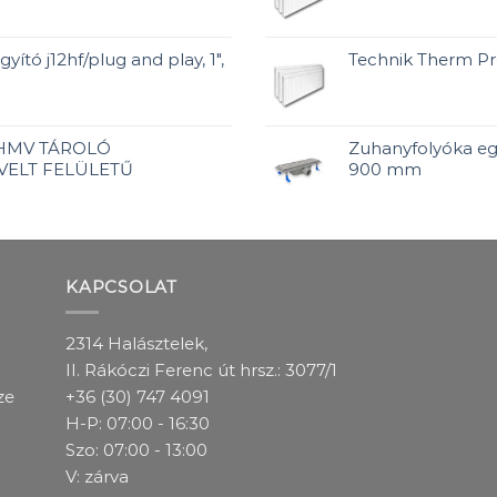
yító j12hf/plug and play, 1",
Technik Therm P
 HMV TÁROLÓ
Zuhanyfolyóka eg
VELT FELÜLETŰ
900 mm
KAPCSOLAT
2314 Halásztelek,
II. Rákóczi Ferenc út hrsz.: 3077/1
ze
+36 (30) 747 4091
H-P: 07:00 - 16:30
Szo: 07:00 - 13:00
V: zárva