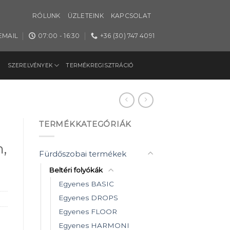
RÓLUNK
ÜZLETEINK
KAPCSOLAT
EMAIL
07:00 - 16:30
+36 (30) 747 4091
SZERELVÉNYEK
TERMÉKREGISZTRÁCIÓ
TERMÉKKATEGÓRIÁK
,
Fürdőszobai termékek
Beltéri folyókák
Egyenes BASIC
Egyenes DROPS
Egyenes FLOOR
Egyenes HARMONI