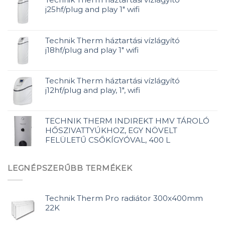
j25hf/plug and play 1" wifi
Technik Therm háztartási vízlágyító
j18hf/plug and play 1" wifi
Technik Therm háztartási vízlágyító
j12hf/plug and play, 1", wifi
TECHNIK THERM INDIREKT HMV TÁROLÓ
HŐSZIVATTYÚKHOZ, EGY NÖVELT
FELÜLETŰ CSŐKÍGYÓVAL, 400 L
LEGNÉPSZERŰBB TERMÉKEK
Technik Therm Pro radiátor 300x400mm
22K