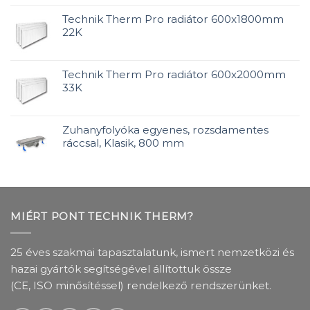
Technik Therm Pro radiátor 600x1800mm
22K
Technik Therm Pro radiátor 600x2000mm
33K
Zuhanyfolyóka egyenes, rozsdamentes
ráccsal, Klasik, 800 mm
MIÉRT PONT TECHNIK THERM?
25 éves szakmai tapasztalatunk, ismert nemzetközi és
hazai gyártók segítségével állítottuk össze
(CE, ISO minősítéssel) rendelkező rendszerünket.