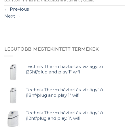
Both comments and trackbacks are currently closed.
←
Previous
Next
→
LEGUTÓBB MEGTEKINTETT TERMÉKEK
Technik Therm háztartási vízlágyító
j25hf/plug and play 1" wifi
Technik Therm háztartási vízlágyító
j18hf/plug and play 1" wifi
Technik Therm háztartási vízlágyító
j12hf/plug and play, 1", wifi