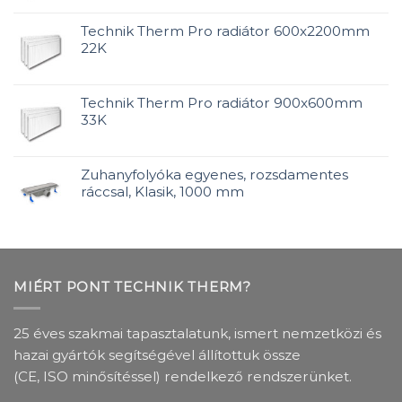
Technik Therm Pro radiátor 600x2200mm
22K
Technik Therm Pro radiátor 900x600mm
33K
Zuhanyfolyóka egyenes, rozsdamentes
ráccsal, Klasik, 1000 mm
MIÉRT PONT TECHNIK THERM?
25 éves szakmai tapasztalatunk, ismert nemzetközi és
hazai gyártók segítségével állítottuk össze
(CE, ISO minősítéssel) rendelkező rendszerünket.