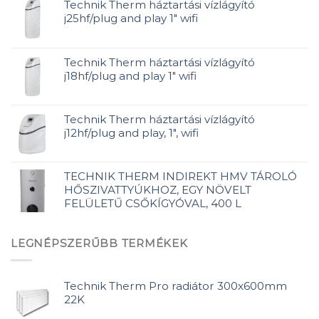
Technik Therm háztartási vízlágyító
j25hf/plug and play 1" wifi
Technik Therm háztartási vízlágyító
j18hf/plug and play 1" wifi
Technik Therm háztartási vízlágyító
j12hf/plug and play, 1", wifi
TECHNIK THERM INDIREKT HMV TÁROLÓ
HŐSZIVATTYÚKHOZ, EGY NÖVELT
FELÜLETŰ CSŐKÍGYÓVAL, 400 L
LEGNÉPSZERŰBB TERMÉKEK
Technik Therm Pro radiátor 300x600mm
22K