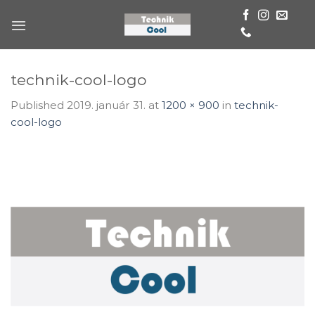
Skip
to
content
technik-cool-logo
Published
2019. január 31.
at
1200 × 900
in
technik-
cool-logo