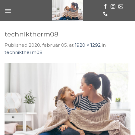
Skip
to
content
techniktherm08
Published
2020. február 05.
at
1920 × 1292
in
techniktherm08