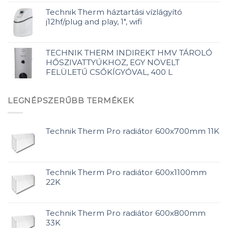
Technik Therm háztartási vízlágyító
j12hf/plug and play, 1", wifi
TECHNIK THERM INDIREKT HMV TÁROLÓ
HŐSZIVATTYÚKHOZ, EGY NÖVELT
FELÜLETŰ CSŐKÍGYÓVAL, 400 L
LEGNÉPSZERŰBB TERMÉKEK
Technik Therm Pro radiátor 600x700mm 11K
Technik Therm Pro radiátor 600x1100mm
22K
Technik Therm Pro radiátor 600x800mm
33K