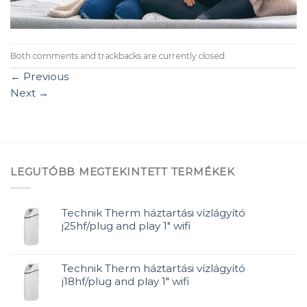
Both comments and trackbacks are currently closed.
←
Previous
Next
→
LEGUTÓBB MEGTEKINTETT TERMÉKEK
Technik Therm háztartási vízlágyító
j25hf/plug and play 1" wifi
Technik Therm háztartási vízlágyító
j18hf/plug and play 1" wifi