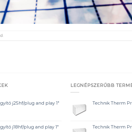
d.
KEK
LEGNÉPSZERŰBB TERM
gyító j25hf/plug and play 1"
Technik Therm Pr
gyító j18hf/plug and play 1"
Technik Therm P