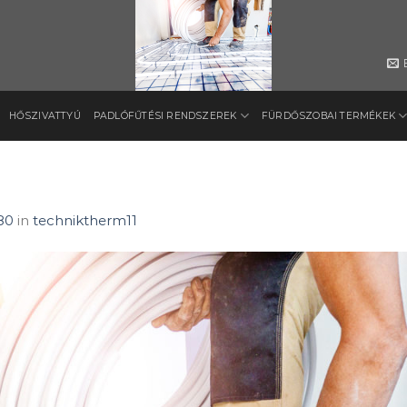
HŐSZIVATTYÚ
PADLÓFŰTÉSI RENDSZEREK
FÜRDŐSZOBAI TERMÉKEK
80
in
techniktherm11