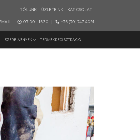
RÓLUNK
ÜZLETEINK
KAPCSOLAT
EMAIL
07:00 - 16:30
+36 (30) 747 4091
SZERELVÉNYEK
TERMÉKREGISZTRÁCIÓ