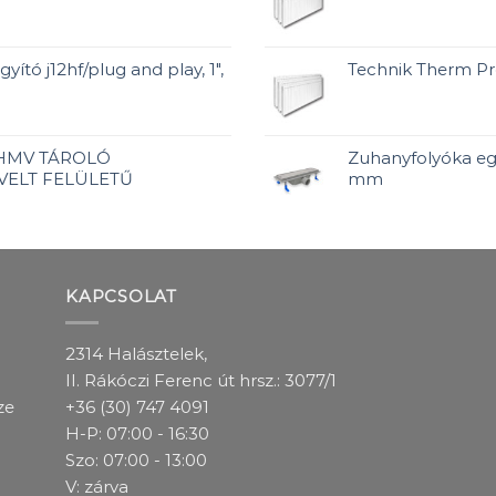
yító j12hf/plug and play, 1",
Technik Therm P
 HMV TÁROLÓ
Zuhanyfolyóka egy
VELT FELÜLETŰ
mm
KAPCSOLAT
2314 Halásztelek,
II. Rákóczi Ferenc út hrsz.: 3077/1
ze
+36 (30) 747 4091
H-P: 07:00 - 16:30
Szo: 07:00 - 13:00
V: zárva