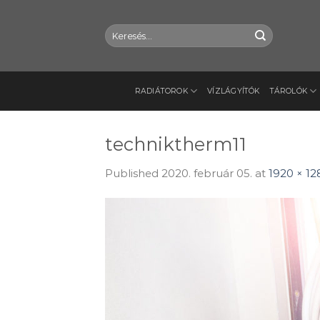
Skip
to
Keresés
content
a
következőre:
RADIÁTOROK
VÍZLÁGYÍTÓK
TÁROLÓK
techniktherm11
Published
2020. február 05.
at
1920 × 12