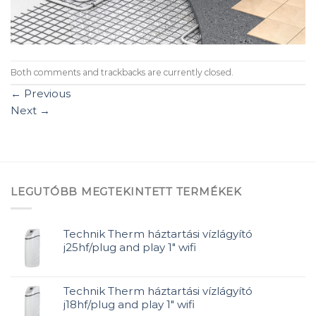
Both comments and trackbacks are currently closed.
←
Previous
Next
→
LEGUTÓBB MEGTEKINTETT TERMÉKEK
Technik Therm háztartási vízlágyító
j25hf/plug and play 1" wifi
Technik Therm háztartási vízlágyító
j18hf/plug and play 1" wifi