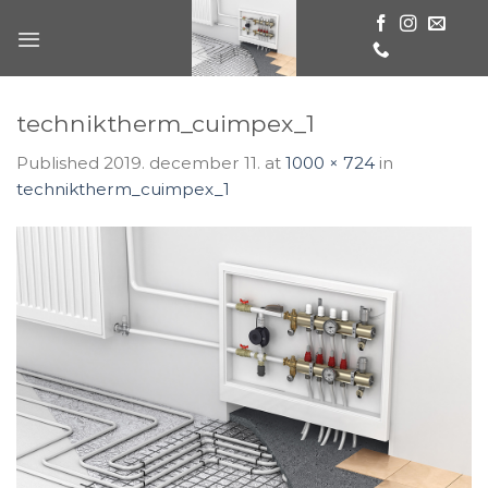
Skip
to
content
techniktherm_cuimpex_1
Published
2019. december 11.
at
1000 × 724
in
techniktherm_cuimpex_1