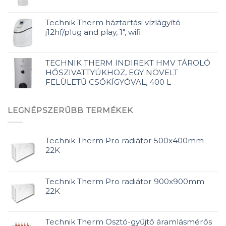
Technik Therm háztartási vízlágyító
j12hf/plug and play, 1", wifi
TECHNIK THERM INDIREKT HMV TÁROLÓ
HŐSZIVATTYÚKHOZ, EGY NÖVELT
FELÜLETŰ CSŐKÍGYÓVAL, 400 L
LEGNÉPSZERŰBB TERMÉKEK
Technik Therm Pro radiátor 500x400mm
22K
Technik Therm Pro radiátor 900x900mm
22K
Technik Therm Osztó-gyűjtő áramlásmérős