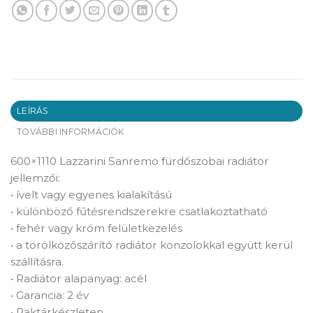
LEÍRÁS
TOVÁBBI INFORMÁCIÓK
600×1110 Lazzarini Sanremo fürdőszobai radiátor
jellemzői:
• ívelt vagy egyenes kialakítású
• különböző fűtésrendszerekre csatlakoztatható
• fehér vagy króm felületkezelés
• a törölközőszárító radiátor konzolokkal együtt kerül
szállításra.
• Radiátor alapanyag: acél
• Garancia: 2 év
• Raktárkészleten