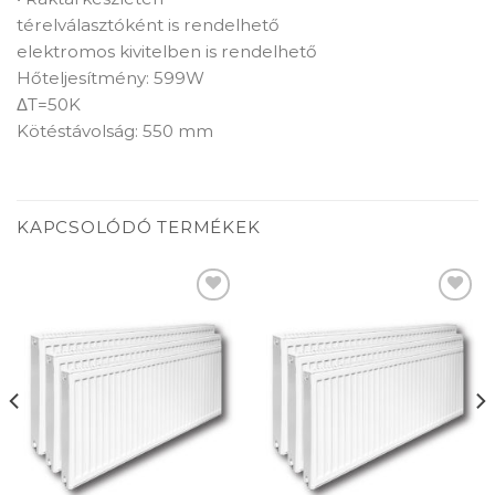
térelválasztóként is rendelhető
elektromos kivitelben is rendelhető
Hőteljesítmény: 599W
ΔT=50K
Kötéstávolság: 550 mm
KAPCSOLÓDÓ TERMÉKEK
Add to
Add to
wishlist
wishlist