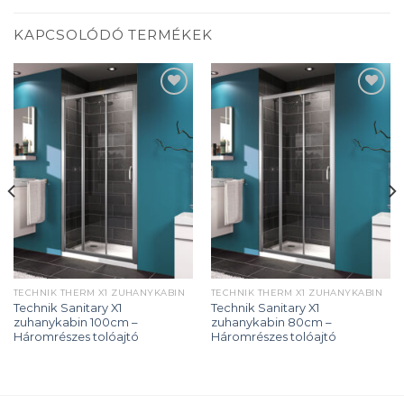
KAPCSOLÓDÓ TERMÉKEK
Add to
Add to
wishlist
wishlist
TECHNIK THERM X1 ZUHANYKABIN
TECHNIK THERM X1 ZUHANYKABIN
Technik Sanitary X1
Technik Sanitary X1
zuhanykabin 100cm –
zuhanykabin 80cm –
Háromrészes tolóajtó
Háromrészes tolóajtó