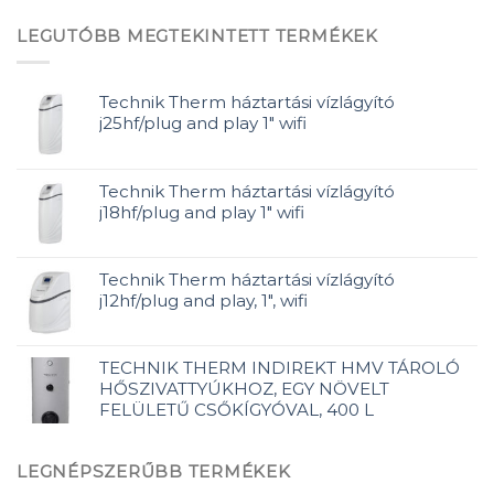
LEGUTÓBB MEGTEKINTETT TERMÉKEK
Technik Therm háztartási vízlágyító
j25hf/plug and play 1" wifi
Technik Therm háztartási vízlágyító
j18hf/plug and play 1" wifi
Technik Therm háztartási vízlágyító
j12hf/plug and play, 1", wifi
TECHNIK THERM INDIREKT HMV TÁROLÓ
HŐSZIVATTYÚKHOZ, EGY NÖVELT
FELÜLETŰ CSŐKÍGYÓVAL, 400 L
LEGNÉPSZERŰBB TERMÉKEK