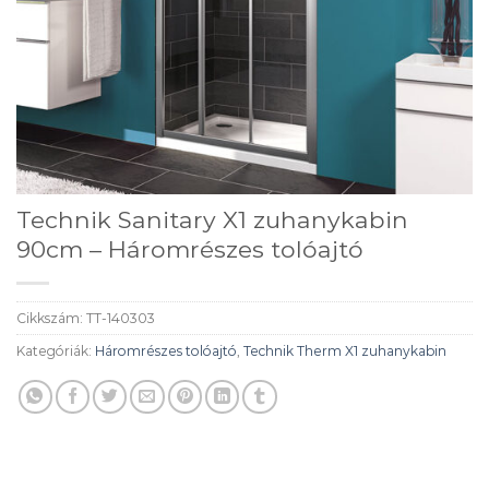
Technik Sanitary X1 zuhanykabin
90cm – Háromrészes tolóajtó
Cikkszám:
TT-140303
Kategóriák:
Háromrészes tolóajtó
,
Technik Therm X1 zuhanykabin