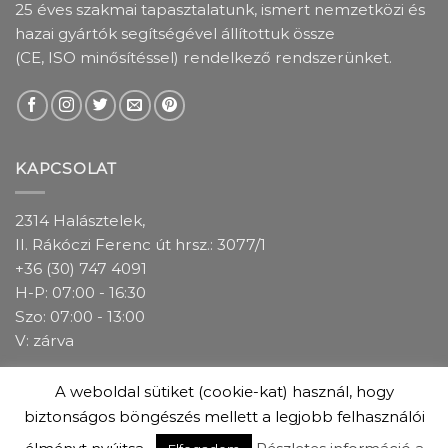
25 éves szakmai tapasztalatunk, ismert nemzetközi és
hazai gyártók segítségével állítottuk össze
(CE, ISO minősítéssel) rendelkező rendszerünket.
KAPCSOLAT
2314 Halásztelek,
II. Rákóczi Ferenc út hrsz.: 3077/1
+36 (30) 747 4091
H-P: 07:00 - 16:30
Szo: 07:00 - 13:00
V: zárva
A weboldal sütiket (cookie-kat) használ, hogy
IMPRESSZUM
ADATKEZELÉSI TÁJÉKOZTATÓ
ÁSZF
biztonságos böngészés mellett a legjobb felhasználói
GARANCIÁLIS FELTÉTELEK
ÜZLETEINK
COOKIE(SÜTI) SZABÁLYZAT