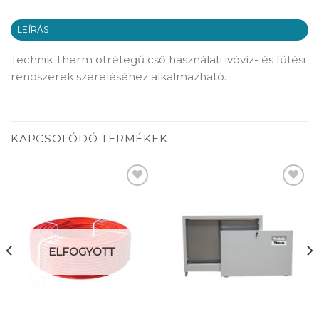
LEÍRÁS
Technik Therm ötrétegű cső használati ivóvíz- és fűtési
rendszerek szereléséhez alkalmazható.
KAPCSOLÓDÓ TERMÉKEK
Add to
Add to
wishlist
wishlist
ELFOGYOTT