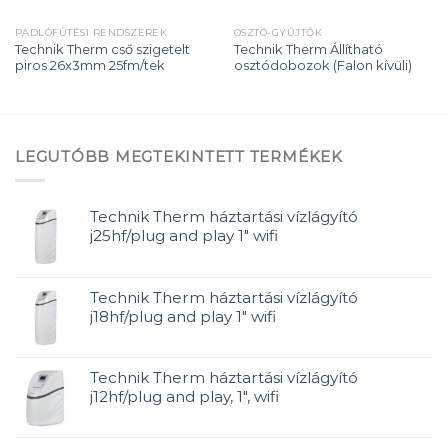
PADLÓFŰTÉSI RENDSZEREK
OSZTÓ-GYŰJTŐK
Technik Therm cső szigetelt
Technik Therm Állítható
piros 26x3mm 25fm/tek
osztódobozok (Falon kívüli)
LEGUTÓBB MEGTEKINTETT TERMÉKEK
Technik Therm háztartási vízlágyító
j25hf/plug and play 1" wifi
Technik Therm háztartási vízlágyító
j18hf/plug and play 1" wifi
Technik Therm háztartási vízlágyító
j12hf/plug and play, 1", wifi