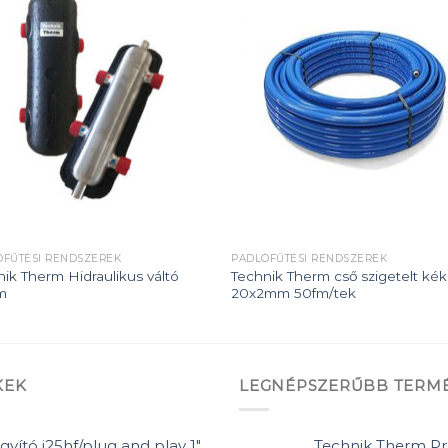
Add to
Add
wishlist
wishl
ÓFŰTÉSI RENDSZEREK
PADLÓFŰTÉSI RENDSZEREK
ik Therm Hidraulikus váltó
Technik Therm cső szigetelt kék
m
20x2mm 50fm/tek
KEK
LEGNÉPSZERŰBB TERM
gyító j25hf/plug and play 1"
Technik Therm Pr