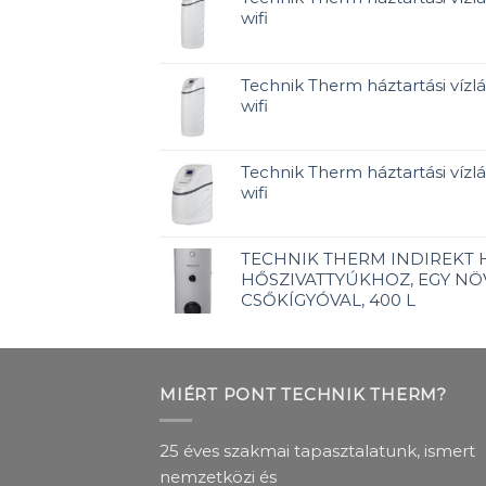
wifi
Technik Therm háztartási vízlá
wifi
Technik Therm háztartási vízlág
wifi
TECHNIK THERM INDIREKT
HŐSZIVATTYÚKHOZ, EGY NÖ
CSŐKÍGYÓVAL, 400 L
MIÉRT PONT TECHNIK THERM?
25 éves szakmai tapasztalatunk, ismert
nemzetközi és