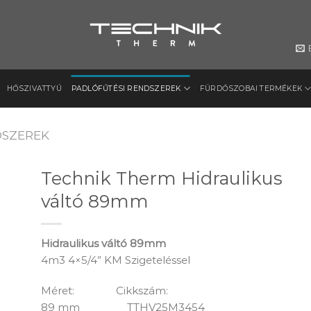
HŐSZIVATTYÚ
PADLÓFŰTÉSI RENDSZEREK
FÜRDŐSZOBAI TERMÉKEK
DSZEREK
Technik Therm Hidraulikus
váltó 89mm
to
ist
Hidraulikus váltó 89mm
4m3 4×5/4” KM Szigeteléssel
Méret: Cikkszám:
89 mm TTHV25M3454