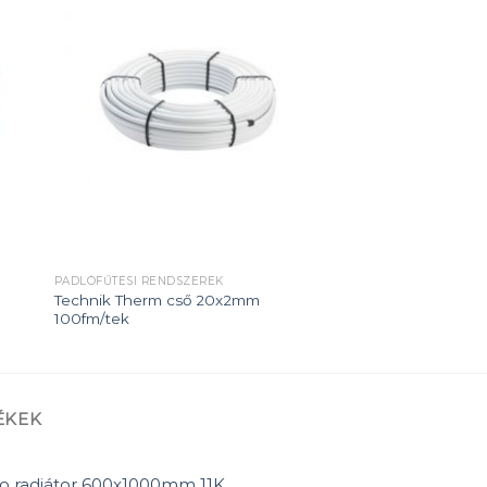
 to
Add to
ist
wishlist
PADLÓFŰTÉSI RENDSZEREK
Technik Therm cső 20x2mm
100fm/tek
ÉKEK
o radiátor 600x1000mm 11K