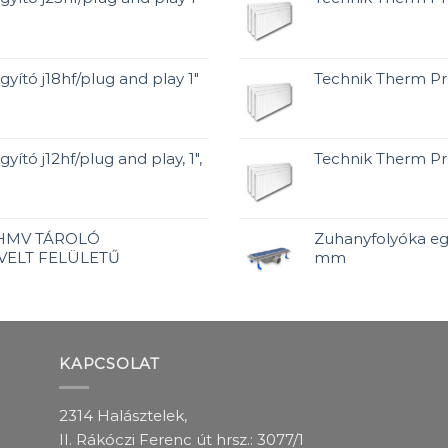
gyító j18hf/plug and play 1"
Technik Therm P
yító j12hf/plug and play, 1",
Technik Therm P
 HMV TÁROLÓ
Zuhanyfolyóka egy
VELT FELÜLETŰ
mm
KAPCSOLAT
2314 Halásztelek,
II. Rákóczi Ferenc út hrsz.: 3077/1