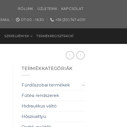
RÓLUNK
ÜZLETEINK
KAPCSOLAT
EMAIL
07:00 - 16:30
+36 (30) 747 4091
SZERELVÉNYEK
TERMÉKREGISZTRÁCIÓ
TERMÉKKATEGÓRIÁK
Fürdőszobai termékek
Fűtési rendszerek
Hidraulikus váltó
Hőszivattyú
Osztó-gyűjtők