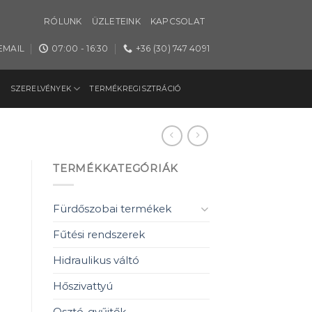
RÓLUNK
ÜZLETEINK
KAPCSOLAT
EMAIL
07:00 - 16:30
+36 (30) 747 4091
SZERELVÉNYEK
TERMÉKREGISZTRÁCIÓ
TERMÉKKATEGÓRIÁK
Fürdőszobai termékek
Fűtési rendszerek
Hidraulikus váltó
Hőszivattyú
Osztó-gyűjtők