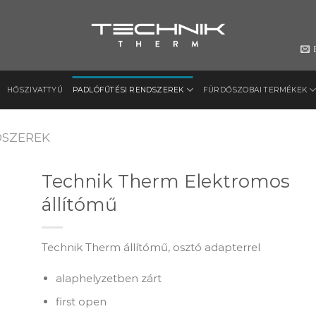
HŐSZIVATTYÚ
PADLÓFŰTÉSI RENDSZEREK
FÜRDŐSZOBAI TERMÉKEK
DSZEREK
Technik Therm Elektromos
állítómű
to
ist
Technik Therm állítómű, osztó adapterrel
alaphelyzetben zárt
first open