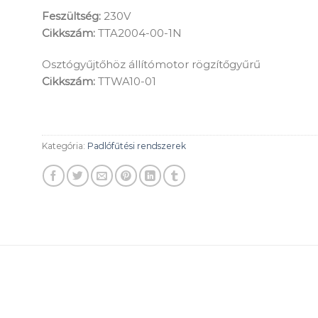
Feszültség:
230V
Cikkszám:
TTA2004-00-1N
Osztógyűjtőhöz állítómotor rögzítőgyűrű
Cikkszám:
TTWA10-01
Kategória:
Padlófűtési rendszerek