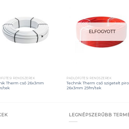
Add to
Add
wishlist
wishl
ELFOGYOTT
ÓFŰTÉSI RENDSZEREK
PADLÓFŰTÉSI RENDSZEREK
nik Therm cső 26x3mm
Technik Therm cső szigetelt pir
m/tek
26x3mm 25fm/tek
KEK
LEGNÉPSZERŰBB TERM