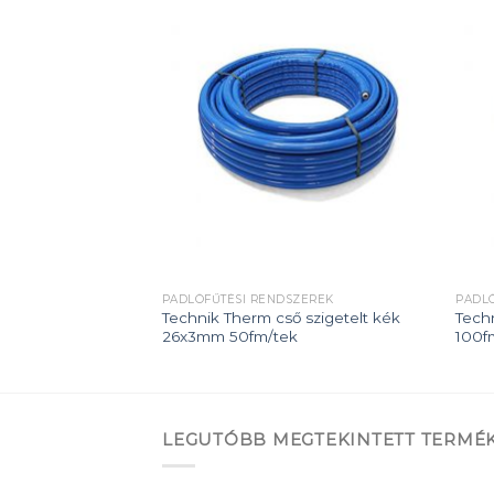
Add to
Add to
wishlist
wishlist
SZEREK
PADLÓFŰTÉSI RENDSZEREK
PADL
 szigetelt piros
Technik Therm cső szigetelt kék
Tech
k
26x3mm 50fm/tek
100f
LEGUTÓBB MEGTEKINTETT TERMÉ