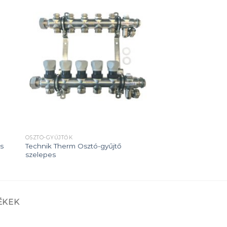
 to
Add to
ist
wishlist
OSZTÓ-GYŰJTŐK
os
Technik Therm Osztó-gyűjtő
szelepes
ÉKEK