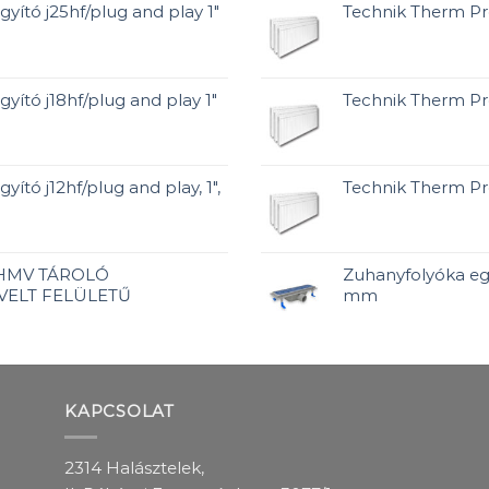
gyító j25hf/plug and play 1"
Technik Therm Pr
gyító j18hf/plug and play 1"
Technik Therm Pr
yító j12hf/plug and play, 1",
Technik Therm P
 HMV TÁROLÓ
Zuhanyfolyóka egy
VELT FELÜLETŰ
mm
KAPCSOLAT
2314 Halásztelek,