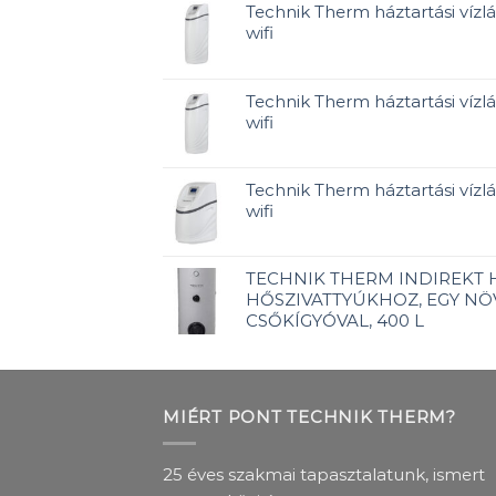
Technik Therm háztartási vízlá
wifi
Technik Therm háztartási vízlá
wifi
Technik Therm háztartási vízlág
wifi
TECHNIK THERM INDIREKT
HŐSZIVATTYÚKHOZ, EGY NÖ
CSŐKÍGYÓVAL, 400 L
MIÉRT PONT TECHNIK THERM?
25 éves szakmai tapasztalatunk, ismert