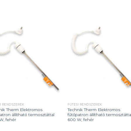
Add to
Add
wishlist
wishl
I RENDSZEREK
FŰTÉSI RENDSZEREK
nik Therm Elektromos
Technik Therm Elektromos
atron állítható termosztáttal
fűtőpatron állítható termosztátta
W, fehér
600 W, fehér