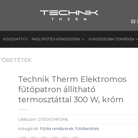
HŐSZIVATTYÚ
PADLÓFŰTÉSI RENDSZEREK
FÜRDŐSZOBAI TERMÉKEK
TŐBETÉTEK
Technik Therm Elektromos
fűtőpatron állítható
termosztáttal 300 W, króm
to
ist
Cikkszám:
GT300CHROME
Kategóriák:
Fűtési rendszerek
,
Fűtőbetétek