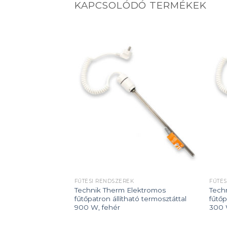
KAPCSOLÓDÓ TERMÉKEK
Add to
Add to
wishlist
wishlist
FŰTÉSI RENDSZEREK
FŰTÉS
lektromos
Technik Therm Elektromos
Tech
tó termosztáttal
fűtőpatron állítható termosztáttal
fűtőp
900 W, fehér
300 