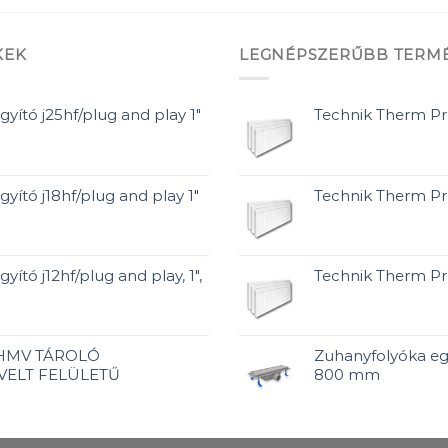
KEK
LEGNÉPSZERŰBB TERM
gyító j25hf/plug and play 1"
Technik Therm Pr
gyító j18hf/plug and play 1"
Technik Therm P
yító j12hf/plug and play, 1",
Technik Therm P
 HMV TÁROLÓ
Zuhanyfolyóka eg
VELT FELÜLETŰ
800 mm