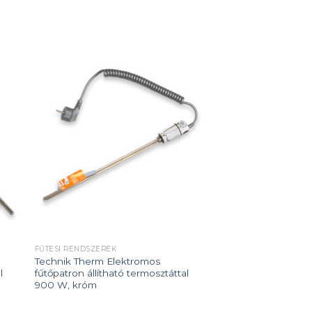
 to
Add to
ist
wishlist
FŰTÉSI RENDSZEREK
Technik Therm Elektromos
l
fűtőpatron állítható termosztáttal
900 W, króm