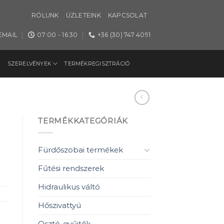
RÓLUNK
ÜZLETEINK
KAPCSOLAT
EMAIL
07:00 - 16:30
+36 (30) 747 4091
SZERELVÉNYEK
TERMÉKREGISZTRÁCIÓ
TERMÉKKATEGÓRIÁK
Fürdőszobai termékek
Fűtési rendszerek
Hidraulikus váltó
Hőszivattyú
Osztó-gyűjtők