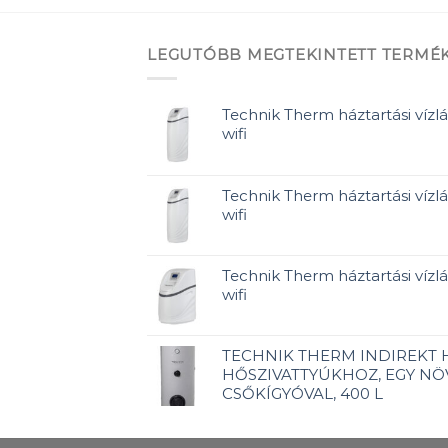
LEGUTÓBB MEGTEKINTETT TERMÉ
Technik Therm háztartási vízlá
wifi
Technik Therm háztartási vízlá
wifi
Technik Therm háztartási vízlág
wifi
TECHNIK THERM INDIREKT
HŐSZIVATTYÚKHOZ, EGY NÖ
CSŐKÍGYÓVAL, 400 L