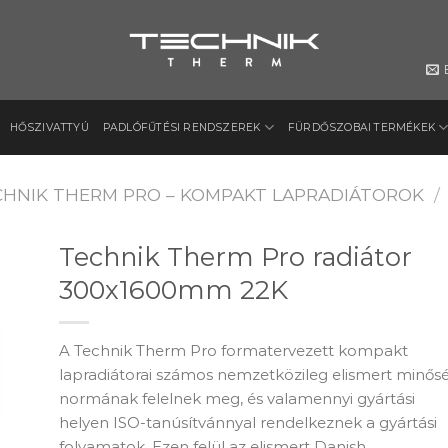
HŐSZIVATTYÚ
PADLÓFŰTÉSI RENDSZEREK
FÜRDŐSZOBAI TERMÉKEK
CHNIK THERM PRO – KOMPAKT LAPRADIÁTOROK
/
Technik Therm Pro radiátor
300x1600mm 22K
to
ist
A Technik Therm Pro formatervezett kompakt
lapradiátorai számos nemzetközileg elismert minősé
normának felelnek meg, és valamennyi gyártási
helyen ISO-tanúsítvánnyal rendelkeznek a gyártási
folyamatok. Ezen felül az elismert Danish