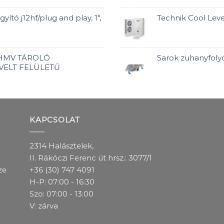
yító j12hf/plug and play, 1",
Technik Cool Leveg
 HMV TÁROLÓ
Sarok zuhanyfolyó
VELT FELÜLETŰ
KAPCSOLAT
2314 Halásztelek,
II. Rákóczi Ferenc út hrsz.: 3077/1
ze
+36 (30) 747 4091
H-P: 07:00 - 16:30
Szo: 07:00 - 13:00
V: zárva