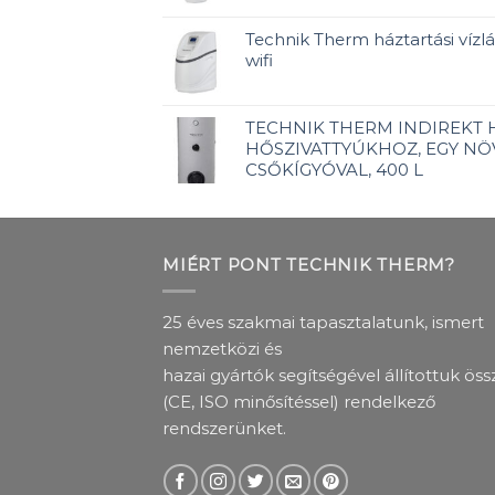
Technik Therm háztartási vízlág
wifi
TECHNIK THERM INDIREKT
HŐSZIVATTYÚKHOZ, EGY NÖ
CSŐKÍGYÓVAL, 400 L
MIÉRT PONT TECHNIK THERM?
25 éves szakmai tapasztalatunk, ismert
nemzetközi és
hazai gyártók segítségével állítottuk öss
(CE, ISO minősítéssel) rendelkező
rendszerünket.