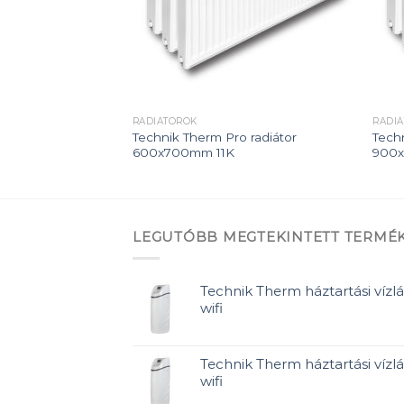
RADIÁTOROK
RADI
 radiátor
Technik Therm Pro radiátor
Tech
600x700mm 11K
900
LEGUTÓBB MEGTEKINTETT TERMÉ
Technik Therm háztartási vízlá
wifi
Technik Therm háztartási vízlá
wifi