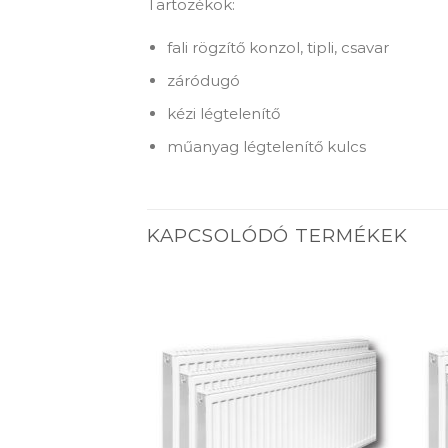
Tartozékok:
fali rögzítő konzol, tipli, csavar
záródugó
kézi légtelenítő
műanyag légtelenítő kulcs
KAPCSOLÓDÓ TERMÉKEK
Add to
Add to
wishlist
wishlist