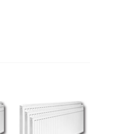
 to
Add to
ist
wishlist