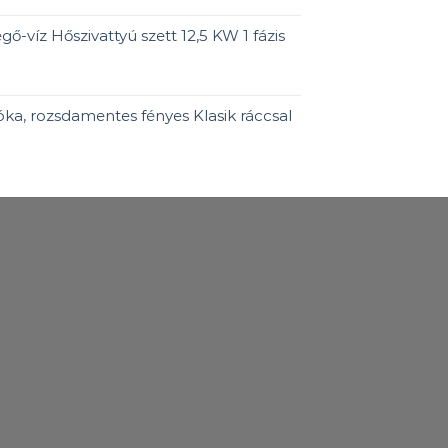
ő-víz Hőszivattyú szett 12,5 KW 1 fázis
ka, rozsdamentes fényes Klasik ráccsal