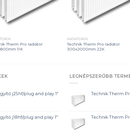
ÁTOROK
RADIÁTOROK
nik Therm Pro radiátor
Technik Therm Pro radiátor
x800mm 11K
300x2000mm 22K
KEK
LEGNÉPSZERŰBB TERM
gyító j25hf/plug and play 1"
Technik Therm P
gyító j18hf/plug and play 1"
Technik Therm P