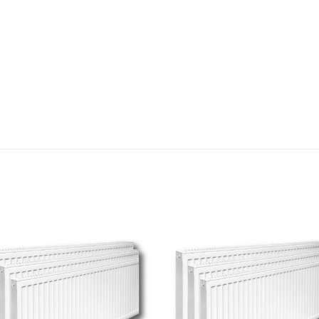
Add to
Add
wishlist
wishl