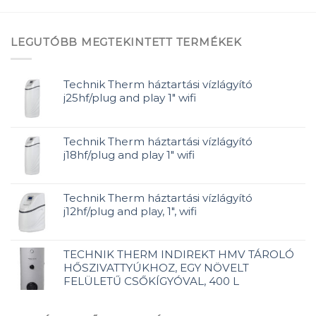
LEGUTÓBB MEGTEKINTETT TERMÉKEK
Technik Therm háztartási vízlágyító
j25hf/plug and play 1" wifi
Technik Therm háztartási vízlágyító
j18hf/plug and play 1" wifi
Technik Therm háztartási vízlágyító
j12hf/plug and play, 1", wifi
TECHNIK THERM INDIREKT HMV TÁROLÓ
HŐSZIVATTYÚKHOZ, EGY NÖVELT
FELÜLETŰ CSŐKÍGYÓVAL, 400 L