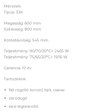
Méretek:
Típus: 33K
Magasság: 600 mm
Szélesség: 800 mm
Kötéstávolság: 545 mm
Teljesítmény: 90/70/20°C= 2465 W
Teljesítmény: 75/65/20°C= 1936 W
Garancia: 10 év
Tartozékok:
fali rögzítő konzol, tipli, csavar
záródugó
kézi légtelenítő