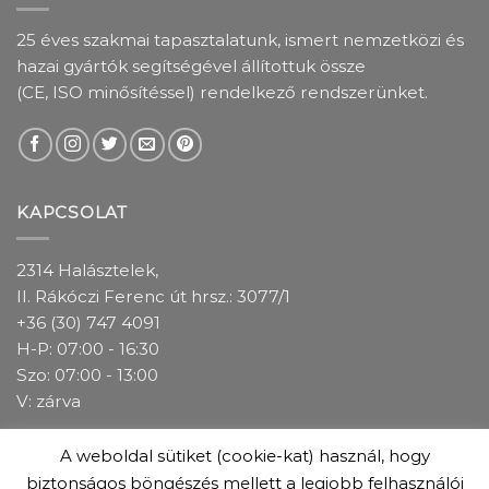
25 éves szakmai tapasztalatunk, ismert nemzetközi és
hazai gyártók segítségével állítottuk össze
(CE, ISO minősítéssel) rendelkező rendszerünket.
KAPCSOLAT
2314 Halásztelek,
II. Rákóczi Ferenc út hrsz.: 3077/1
+36 (30) 747 4091
H-P: 07:00 - 16:30
Szo: 07:00 - 13:00
V: zárva
A weboldal sütiket (cookie-kat) használ, hogy
IMPRESSZUM
ADATKEZELÉSI TÁJÉKOZTATÓ
ÁSZF
biztonságos böngészés mellett a legjobb felhasználói
GARANCIÁLIS FELTÉTELEK
ÜZLETEINK