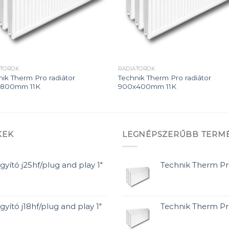
ÁTOROK
RADIÁTOROK
nik Therm Pro radiátor
Technik Therm Pro radiátor
x800mm 11K
900x400mm 11K
KEK
LEGNÉPSZERŰBB TERM
gyító j25hf/plug and play 1"
Technik Therm P
gyító j18hf/plug and play 1"
Technik Therm P