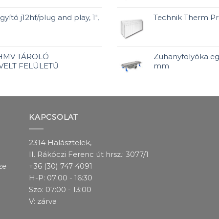
yító j12hf/plug and play, 1",
Technik Therm P
 HMV TÁROLÓ
Zuhanyfolyóka egy
VELT FELÜLETŰ
mm
KAPCSOLAT
2314 Halásztelek,
II. Rákóczi Ferenc út hrsz.: 3077/1
ze
+36 (30) 747 4091
H-P: 07:00 - 16:30
Szo: 07:00 - 13:00
V: zárva