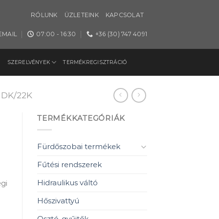
RÓLUNK
ÜZLETEINK
KAPCSOLAT
EMAIL
07:00 - 16:30
+36 (30) 747 4091
SZERELVÉNYEK
TERMÉKREGISZTRÁCIÓ
DK/22K
TERMÉKKATEGÓRIÁK
Fürdőszobai termékek
Fűtési rendszerek
Hidraulikus váltó
gi
Hőszivattyú
Osztó-gyűjtők