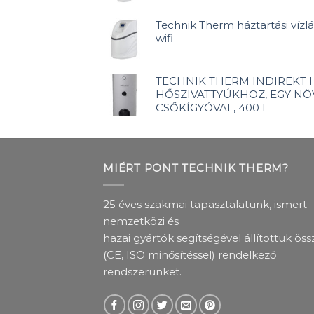
Technik Therm háztartási vízlág
wifi
TECHNIK THERM INDIREKT
HŐSZIVATTYÚKHOZ, EGY NÖ
CSŐKÍGYÓVAL, 400 L
MIÉRT PONT TECHNIK THERM?
25 éves szakmai tapasztalatunk, ismert
nemzetközi és
hazai gyártók segítségével állítottuk öss
(CE, ISO minősítéssel) rendelkező
rendszerünket.