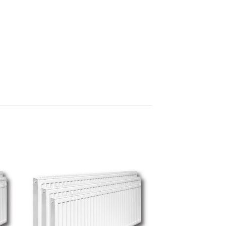
 to
Add to
ist
wishlist