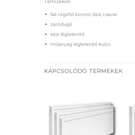
Tartozékok:
fali rögzítő konzol, tipli, csavar
záródugó
kézi légtelenítő
műanyag légtelenítő kulcs
KAPCSOLÓDÓ TERMÉKEK
Add to
Add to
wishlist
wishlist