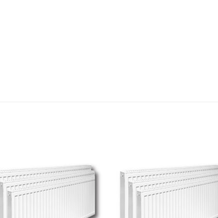
Add to
Add
wishlist
wishl