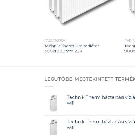
RADIÁTOROK
RADI
 radiátor
Technik Therm Pro radiátor
Tech
300x1000mm 22K
900
LEGUTÓBB MEGTEKINTETT TERMÉ
Technik Therm háztartási vízlá
wifi
Technik Therm háztartási vízlá
wifi