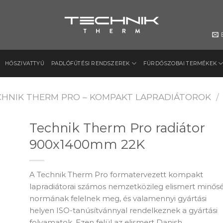
HŐSZIVATTYÚ
PADLÓFŰTÉSI RENDSZEREK
FÜRDŐSZOBAI TERMÉKEK
CHNIK THERM PRO – KOMPAKT LAPRADIÁTOROK
/
Technik Therm Pro radiátor
900x1400mm 22K
to
ist
A Technik Therm Pro formatervezett kompakt
lapradiátorai számos nemzetközileg elismert minősé
normának felelnek meg, és valamennyi gyártási
helyen ISO-tanúsítvánnyal rendelkeznek a gyártási
folyamatok. Ezen felül az elismert Danish