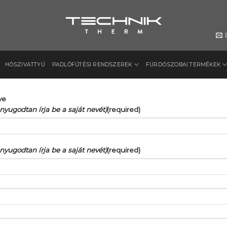
HŐSZIVATTYÚ
PADLÓFŰTÉSI RENDSZEREK
FÜRDŐSZOBAI TERMÉKEK
ve
nyugodtan írja be a saját nevét)
(required)
nyugodtan írja be a saját nevét)
(required)