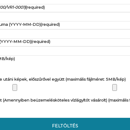
K100/VR1-0001)
(required)
átuma (YYYY-MM-DD)
(required)
ma (YYYY-MM-DD)
(required)
5MB/kép)
 utáni képek, előszűrővel együtt (maximális fájlméret: 5MB/kép)
t (Amennyiben beüzemelésköteles vízlágyítót vásárolt) (maximális
FELTÖLTÉS