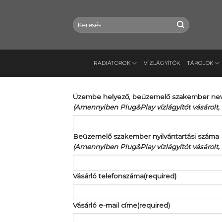
Skip
to
Keresés
content
a
következőre:
RADIÁTOROK
VÍZLÁGYÍTÓK
TÁROLÓK
Üzembe helyező, beüzemelő szakember ne
(Amennyiben Plug&Play vízlágyítót vásárolt, 
Beüzemelő szakember nyilvántartási száma
(Amennyiben Plug&Play vízlágyítót vásárolt, 
Vásárló telefonszáma
(required)
Vásárló e-mail címe
(required)