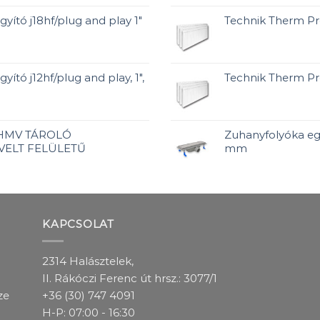
gyító j18hf/plug and play 1"
Technik Therm P
yító j12hf/plug and play, 1",
Technik Therm P
 HMV TÁROLÓ
Zuhanyfolyóka egy
VELT FELÜLETŰ
mm
KAPCSOLAT
2314 Halásztelek,
II. Rákóczi Ferenc út hrsz.: 3077/1
ze
+36 (30) 747 4091
H-P: 07:00 - 16:30