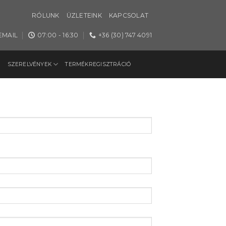
RÓLUNK
ÜZLETEINK
KAPCSOLAT
EMAIL
07:00 - 16:30
+36 (30) 747 4091
SZERELVÉNYEK
TERMÉKREGISZTRÁCIÓ