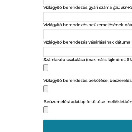
Vízlágyító berendezés gyári száma
(pl.: BS-
Vízlágyító berendezés beüzemelésének d
Vízlágyító berendezés vásárlásának dátu
Számlakép csatolása (maximális fájlméret: 
Vízlágyító berendezés bekötése, beszerelése
Beüzemelési adatlap feltöltése mellékletkén