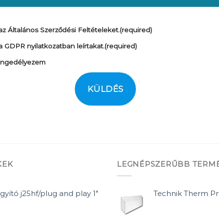
 Általános Szerződési Feltételeket.
(required)
 GDPR nyilatkozatban leírtakat.
(required)
 engedélyezem
KÜLDÉS
KEK
LEGNÉPSZERŰBB TERM
gyító j25hf/plug and play 1"
Technik Therm P