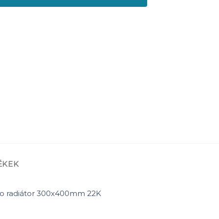
ÉKEK
ro radiátor 300x400mm 22K