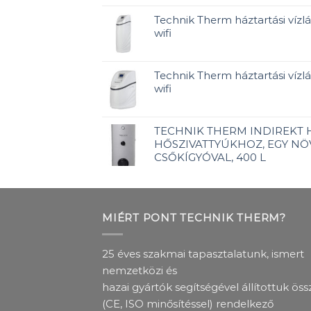
Technik Therm háztartási vízlá
wifi
Technik Therm háztartási vízlág
wifi
TECHNIK THERM INDIREKT
HŐSZIVATTYÚKHOZ, EGY NÖ
CSŐKÍGYÓVAL, 400 L
MIÉRT PONT TECHNIK THERM?
25 éves szakmai tapasztalatunk, ismert
nemzetközi és
hazai gyártók segítségével állítottuk öss
(CE, ISO minősítéssel) rendelkező