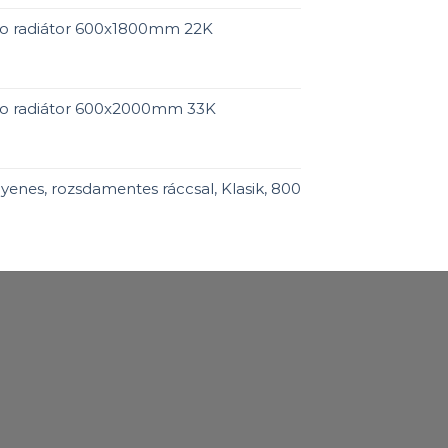
ro radiátor 600x1800mm 22K
ro radiátor 600x2000mm 33K
enes, rozsdamentes ráccsal, Klasik, 800