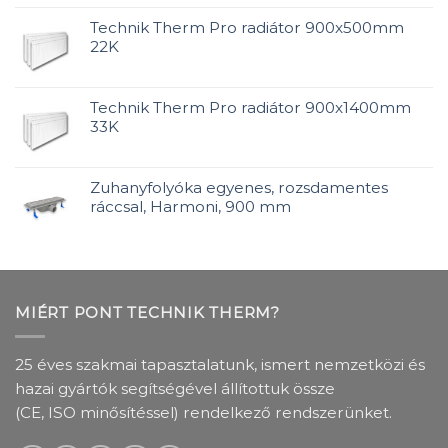
Technik Therm Pro radiátor 900x500mm
22K
Technik Therm Pro radiátor 900x1400mm
33K
Zuhanyfolyóka egyenes, rozsdamentes
ráccsal, Harmoni, 900 mm
MIÉRT PONT TECHNIK THERM?
25 éves szakmai tapasztalatunk, ismert nemzetközi és
hazai gyártók segítségével állítottuk össze
(CE, ISO minősítéssel) rendelkező rendszerünket.