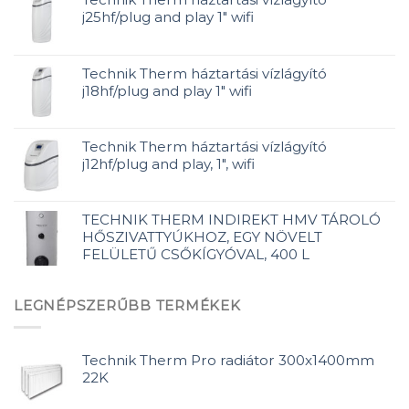
j25hf/plug and play 1" wifi
Technik Therm háztartási vízlágyító
j18hf/plug and play 1" wifi
Technik Therm háztartási vízlágyító
j12hf/plug and play, 1", wifi
TECHNIK THERM INDIREKT HMV TÁROLÓ
HŐSZIVATTYÚKHOZ, EGY NÖVELT
FELÜLETŰ CSŐKÍGYÓVAL, 400 L
LEGNÉPSZERŰBB TERMÉKEK
Technik Therm Pro radiátor 300x1400mm
22K