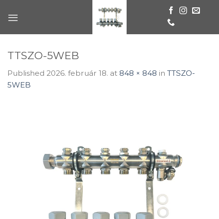
Skip
to
content
TTSZO-5WEB
Published
2026. február 18.
at
848 × 848
in
TTSZO-
5WEB