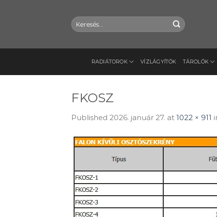
Skip
to
Keresés
content
a
következőre:
RADIÁTOROK
VÍZLÁGYÍTÓK
TÁROLÓK
FKOSZ
Published
2026. január 27.
at
1022 × 911
i