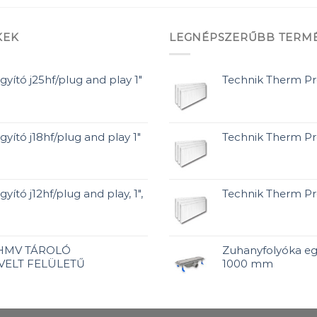
KEK
LEGNÉPSZERŰBB TERM
gyító j25hf/plug and play 1"
Technik Therm P
gyító j18hf/plug and play 1"
Technik Therm P
yító j12hf/plug and play, 1",
Technik Therm P
 HMV TÁROLÓ
Zuhanyfolyóka egy
VELT FELÜLETŰ
1000 mm