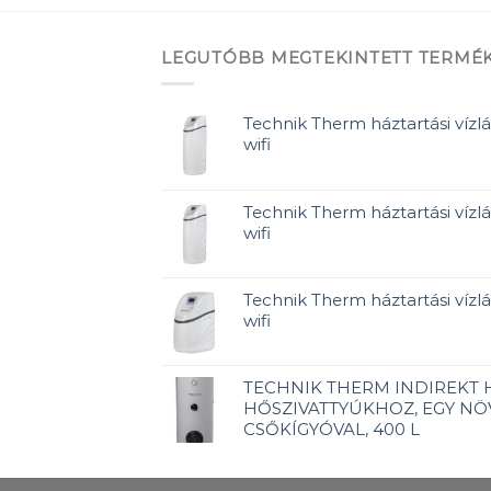
LEGUTÓBB MEGTEKINTETT TERMÉ
Technik Therm háztartási vízlá
wifi
Technik Therm háztartási vízlá
wifi
Technik Therm háztartási vízlág
wifi
TECHNIK THERM INDIREKT
HŐSZIVATTYÚKHOZ, EGY NÖ
CSŐKÍGYÓVAL, 400 L