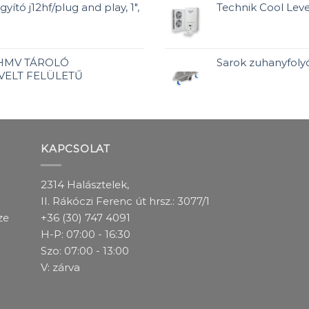
yító j12hf/plug and play, 1",
Technik Cool Leveg
 HMV TÁROLÓ
Sarok zuhanyfolyó
VELT FELÜLETŰ
KAPCSOLAT
2314 Halásztelek,
II. Rákóczi Ferenc út hrsz.: 3077/1
ze
+36 (30) 747 4091
H-P: 07:00 - 16:30
Szo: 07:00 - 13:00
V: zárva