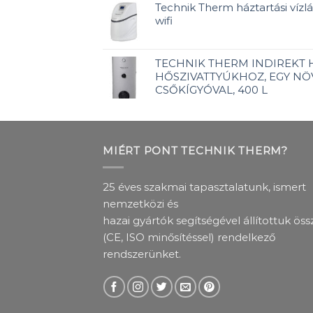
Technik Therm háztartási vízlág
wifi
TECHNIK THERM INDIREKT
HŐSZIVATTYÚKHOZ, EGY NÖ
CSŐKÍGYÓVAL, 400 L
MIÉRT PONT TECHNIK THERM?
25 éves szakmai tapasztalatunk, ismert
nemzetközi és
hazai gyártók segítségével állítottuk öss
(CE, ISO minősítéssel) rendelkező
rendszerünket.