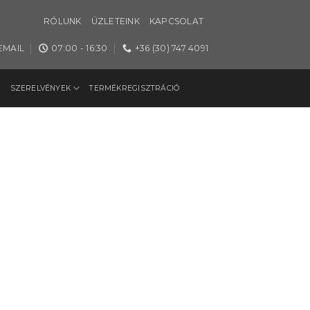
RÓLUNK
ÜZLETEINK
KAPCSOLAT
EMAIL
07:00 - 16:30
+36 (30) 747 4091
SZERELVÉNYEK
TERMÉKREGISZTRÁCIÓ