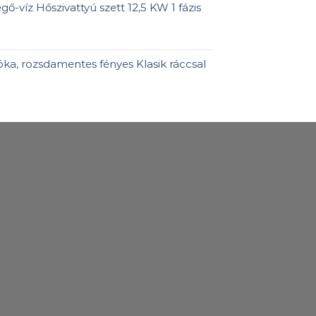
ő-víz Hőszivattyú szett 12,5 KW 1 fázis
ka, rozsdamentes fényes Klasik ráccsal