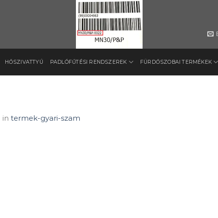
HŐSZIVATTYÚ
PADLÓFŰTÉSI RENDSZEREK
FÜRDŐSZOBAI TERMÉKEK
0
in
termek-gyari-szam