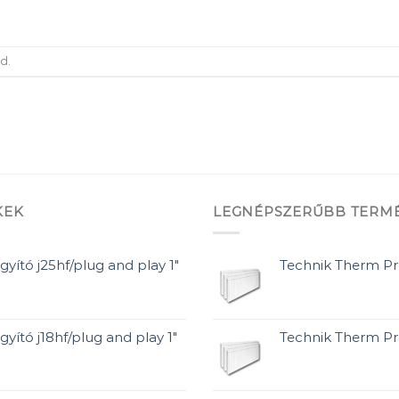
d.
KEK
LEGNÉPSZERŰBB TERM
gyító j25hf/plug and play 1"
Technik Therm P
gyító j18hf/plug and play 1"
Technik Therm P