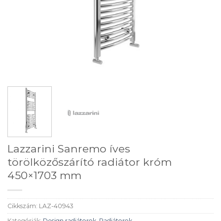
Lazzarini Sanremo íves
törölközőszárító radiátor króm
450×1703 mm
Cikkszám:
LAZ-40943
Kategóriák:
Design radiátorok
,
Radiátorok