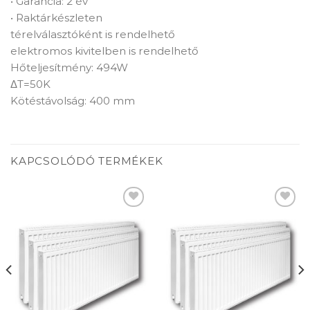
• Garancia: 2 év
• Raktárkészleten
térelválasztóként is rendelhető
elektromos kivitelben is rendelhető
Hőteljesítmény: 494W
ΔT=50K
Kötéstávolság: 400 mm
KAPCSOLÓDÓ TERMÉKEK
Add to
Add to
wishlist
wishlist