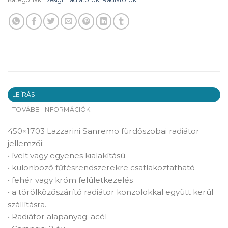
LEÍRÁS
TOVÁBBI INFORMÁCIÓK
450×1703 Lazzarini Sanremo fürdőszobai radiátor
jellemzői:
• ívelt vagy egyenes kialakítású
• különböző fűtésrendszerekre csatlakoztatható
• fehér vagy króm felületkezelés
• a törölközőszárító radiátor konzolokkal együtt kerül
szállításra.
• Radiátor alapanyag: acél