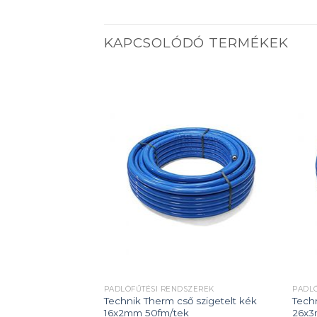
KAPCSOLÓDÓ TERMÉKEK
Add to
Add to
wishlist
wishlist
SZEREK
PADLÓFŰTÉSI RENDSZEREK
PADL
ső 26x3mm
Technik Therm cső szigetelt kék
Techn
16x2mm 50fm/tek
26x3