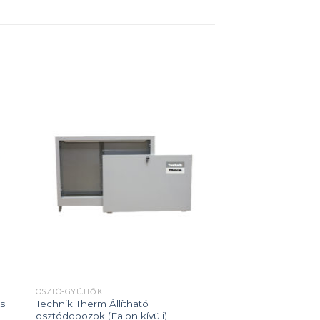
 to
Add to
ist
wishlist
OSZTÓ-GYŰJTŐK
os
Technik Therm Állítható
osztódobozok (Falon kívüli)