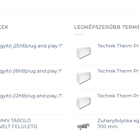
KEK
LEGNÉPSZERŰBB TERM
gyító j25hf/plug and play 1"
Technik Therm P
gyító j18hf/plug and play 1"
Technik Therm P
yító j12hf/plug and play, 1",
Technik Therm P
 HMV TÁROLÓ
Zuhanyfolyóka eg
VELT FELÜLETŰ
700 mm