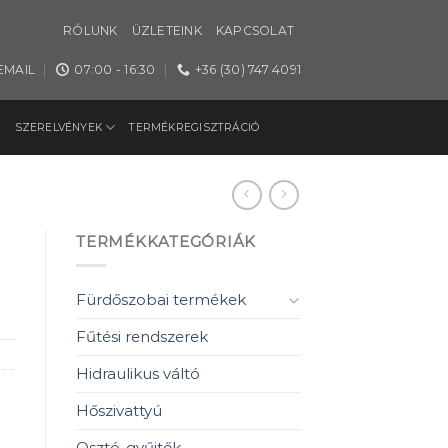
RÓLUNK
ÜZLETEINK
KAPCSOLAT
EMAIL
07:00 - 16:30
+36 (30) 747 4091
SZERELVÉNYEK
TERMÉKREGISZTRÁCIÓ
TERMÉKKATEGÓRIÁK
Fürdőszobai termékek
Fűtési rendszerek
Hidraulikus váltó
Hőszivattyú
Osztó-gyűjtők