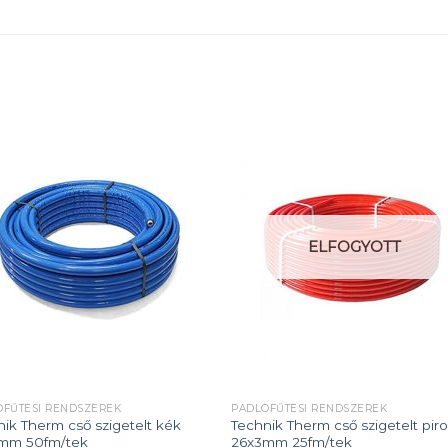
Add to
Add
wishlist
wishl
ELFOGYOTT
ÓFŰTÉSI RENDSZEREK
PADLÓFŰTÉSI RENDSZEREK
ik Therm cső szigetelt kék
Technik Therm cső szigetelt pir
mm 50fm/tek
26x3mm 25fm/tek