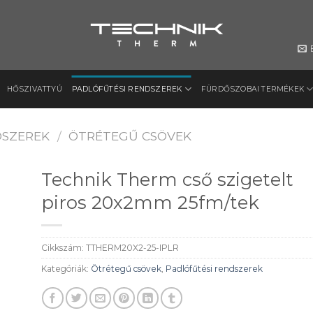
HŐSZIVATTYÚ
PADLÓFŰTÉSI RENDSZEREK
FÜRDŐSZOBAI TERMÉKEK
DSZEREK
/
ÖTRÉTEGŰ CSÖVEK
Technik Therm cső szigetelt
piros 20x2mm 25fm/tek
to
ist
Cikkszám:
TTHERM20X2-25-IPLR
Kategóriák:
Ötrétegű csövek
,
Padlófűtési rendszerek