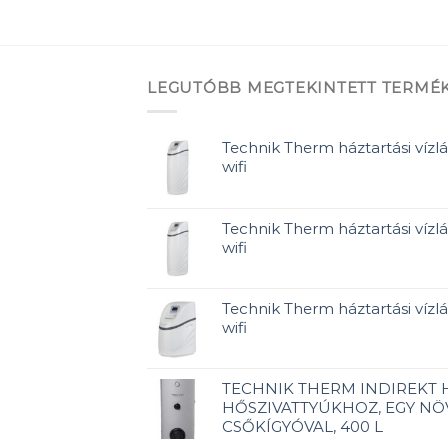
LEGUTÓBB MEGTEKINTETT TERMÉ
Technik Therm háztartási vízlá
wifi
Technik Therm háztartási vízlá
wifi
Technik Therm háztartási vízlág
wifi
TECHNIK THERM INDIREKT
HŐSZIVATTYÚKHOZ, EGY NÖ
CSŐKÍGYÓVAL, 400 L