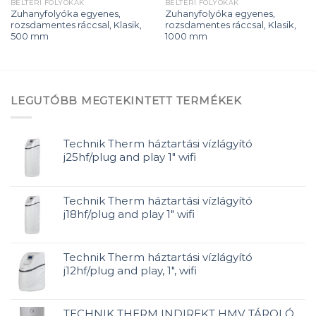
BELTÉRI FOLYÓKÁK
BELTÉRI FOLYÓKÁK
Zuhanyfolyóka egyenes,
Zuhanyfolyóka egyenes,
rozsdamentes ráccsal, Klasik,
rozsdamentes ráccsal, Klasik,
500 mm
1000 mm
LEGUTÓBB MEGTEKINTETT TERMÉKEK
Technik Therm háztartási vízlágyító
j25hf/plug and play 1" wifi
Technik Therm háztartási vízlágyító
j18hf/plug and play 1" wifi
Technik Therm háztartási vízlágyító
j12hf/plug and play, 1", wifi
TECHNIK THERM INDIREKT HMV TÁROLÓ