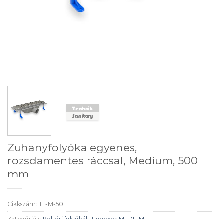
Zuhanyfolyóka egyenes,
rozsdamentes ráccsal, Medium, 500
mm
Cikkszám:
TT-M-50
Kategóriák:
Beltéri folyókák
,
Egyenes MEDIUM