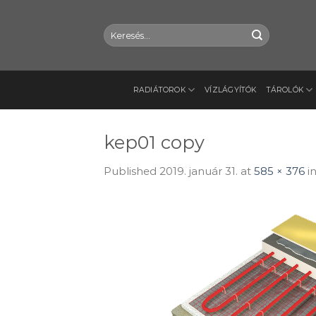
Skip
to
Keresés
content
a
következőre:
RADIÁTOROK
VÍZLÁGYÍTÓK
TÁROLÓK
kep01 copy
Published
2019. január 31.
at
585 × 376
i