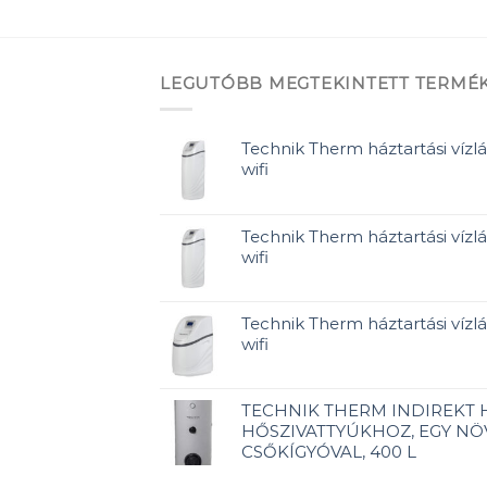
LEGUTÓBB MEGTEKINTETT TERMÉ
Technik Therm háztartási vízlá
wifi
Technik Therm háztartási vízlá
wifi
Technik Therm háztartási vízlág
wifi
TECHNIK THERM INDIREKT
HŐSZIVATTYÚKHOZ, EGY NÖ
CSŐKÍGYÓVAL, 400 L