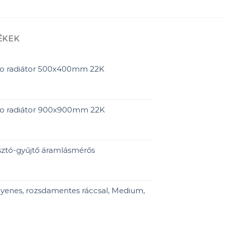
ÉKEK
ro radiátor 500x400mm 22K
ro radiátor 900x900mm 22K
ztó-gyűjtő áramlásmérős
yenes, rozsdamentes ráccsal, Medium,