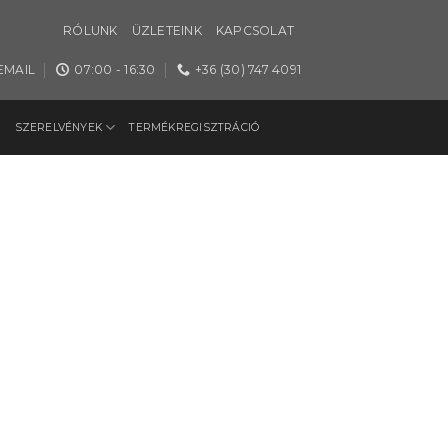
RÓLUNK
ÜZLETEINK
KAPCSOLAT
EMAIL
07:00 - 16:30
+36 (30) 747 4091
SZERELVÉNYEK
TERMÉKREGISZTRÁCIÓ