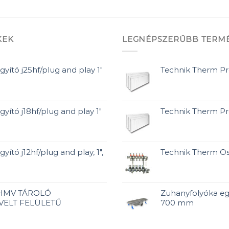
KEK
LEGNÉPSZERŰBB TERM
gyító j25hf/plug and play 1"
Technik Therm P
gyító j18hf/plug and play 1"
Technik Therm P
yító j12hf/plug and play, 1",
Technik Therm Os
 HMV TÁROLÓ
Zuhanyfolyóka eg
VELT FELÜLETŰ
700 mm