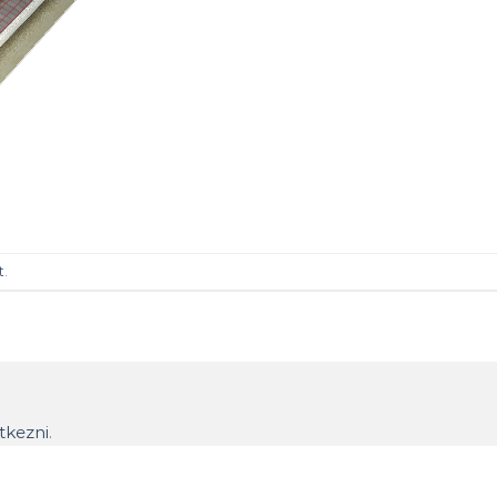
t
.
ntkezni
.