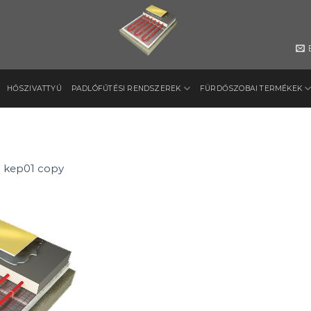
HŐSZIVATTYÚ
PADLÓFŰTÉSI RENDSZEREK
FÜRDŐSZOBAI TERMÉKEK
n
kep01 copy