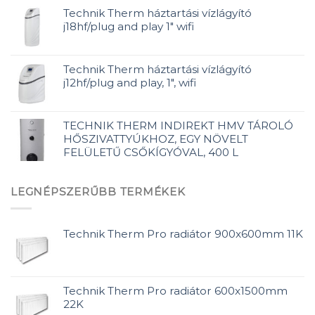
Technik Therm háztartási vízlágyító
j18hf/plug and play 1" wifi
Technik Therm háztartási vízlágyító
j12hf/plug and play, 1", wifi
TECHNIK THERM INDIREKT HMV TÁROLÓ
HŐSZIVATTYÚKHOZ, EGY NÖVELT
FELÜLETŰ CSŐKÍGYÓVAL, 400 L
LEGNÉPSZERŰBB TERMÉKEK
Technik Therm Pro radiátor 900x600mm 11K
Technik Therm Pro radiátor 600x1500mm
22K