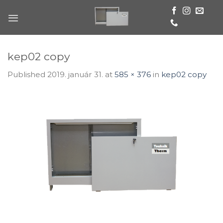
Skip
to
content
kep02 copy
Published
2019. január 31.
at
585 × 376
in
kep02 copy