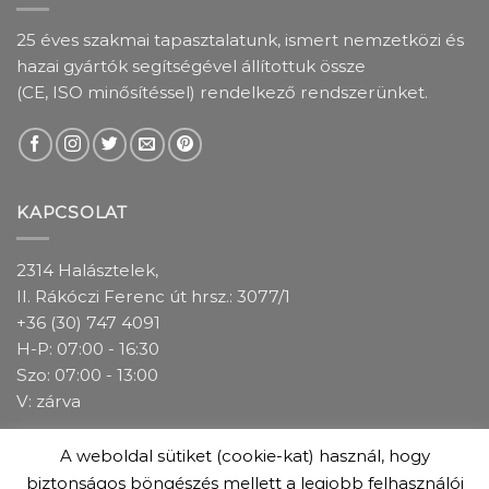
25 éves szakmai tapasztalatunk, ismert nemzetközi és
hazai gyártók segítségével állítottuk össze
(CE, ISO minősítéssel) rendelkező rendszerünket.
KAPCSOLAT
2314 Halásztelek,
II. Rákóczi Ferenc út hrsz.: 3077/1
+36 (30) 747 4091
H-P: 07:00 - 16:30
Szo: 07:00 - 13:00
V: zárva
A weboldal sütiket (cookie-kat) használ, hogy
IMPRESSZUM
ADATKEZELÉSI TÁJÉKOZTATÓ
ÁSZF
biztonságos böngészés mellett a legjobb felhasználói
GARANCIÁLIS FELTÉTELEK
ÜZLETEINK