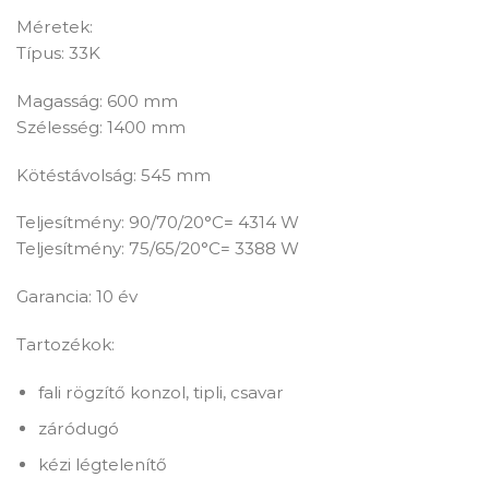
Méretek:
Típus: 33K
Magasság: 600 mm
Szélesség: 1400 mm
Kötéstávolság: 545 mm
Teljesítmény: 90/70/20°C= 4314 W
Teljesítmény: 75/65/20°C= 3388 W
Garancia: 10 év
Tartozékok:
fali rögzítő konzol, tipli, csavar
záródugó
kézi légtelenítő