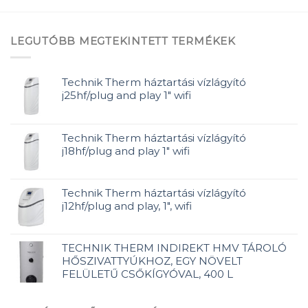
LEGUTÓBB MEGTEKINTETT TERMÉKEK
Technik Therm háztartási vízlágyító
j25hf/plug and play 1" wifi
Technik Therm háztartási vízlágyító
j18hf/plug and play 1" wifi
Technik Therm háztartási vízlágyító
j12hf/plug and play, 1", wifi
TECHNIK THERM INDIREKT HMV TÁROLÓ
HŐSZIVATTYÚKHOZ, EGY NÖVELT
FELÜLETŰ CSŐKÍGYÓVAL, 400 L